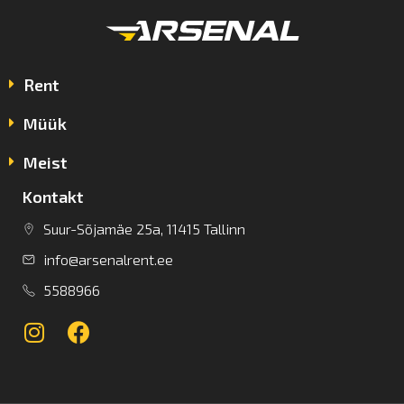
Rent
Müük
Meist
Kontakt
Suur-Sõjamäe 25a, 11415 Tallinn
info@arsenalrent.ee
5588966