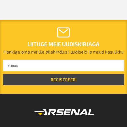
LIITUGE MEIE UUDISKIRJAGA
Hankige oma meilile allahindlusi, uudiseid ja muud kasulikku
REGISTREERI