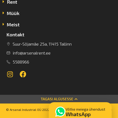
Rent
Müük
Meist
Kontakt
Suur-Sõjamäe 25a, 11415 Tallinn
info@arsenalrent.ee
5588966
TAGASI ALGUSESSE
Võtke meiega ühendust
© Arsenal Industrial OÜ 2022 Kõik autoriõigused kaitstud. Powered by –
WhatsApp
Bettrweb