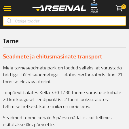
0
Tarne
Seadmete ja ehitusmasinate transport
Meie tarneseadmete park on loodud selleks, et varustada
teid igat tüüpi seadmetega – alates perforaatorist kuni 21-
tonnise ekskavaatorini.
Tööpäeviti alates Kella 7.30-17.30 toome varustuse kohale
20 km kaugusel rendipunktist 2 tunni jooksul alates
tellimise hetkest, kui tehnika on meie laos.
Seadmed toome kohale 6 päeva nädalas, kui tellimus
esitatakse üks päev ette.