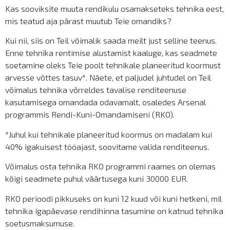
Kas sooviksite muuta rendikulu osamakseteks tehnika eest,
mis teatud aja pärast muutub Teie omandiks?
Kui nii, siis on Teil võimalik saada meilt just selline teenus.
Enne tehnika rentimise alustamist kaaluge, kas seadmete
soetamine oleks Teie poolt tehnikale planeeritud koormust
arvesse võttes tasuv*. Näete, et paljudel juhtudel on Teil
võimalus tehnika võrreldes tavalise renditeenuse
kasutamisega omandada odavamalt, osaledes Arsenal
programmis Rendi-Kuni-Omandamiseni (RKO).
*Juhul kui tehnikale planeeritud koormus on madalam kui
40% igakuisest tööajast, soovitame valida renditeenus.
Võimalus osta tehnika RKO programmi raames on olemas
kõigi seadmete puhul väärtusega kuni 30000 EUR.
RKO perioodi pikkuseks on kuni 12 kuud või kuni hetkeni, mil
tehnika igapäevase rendihinna tasumine on katnud tehnika
soetusmaksumuse.