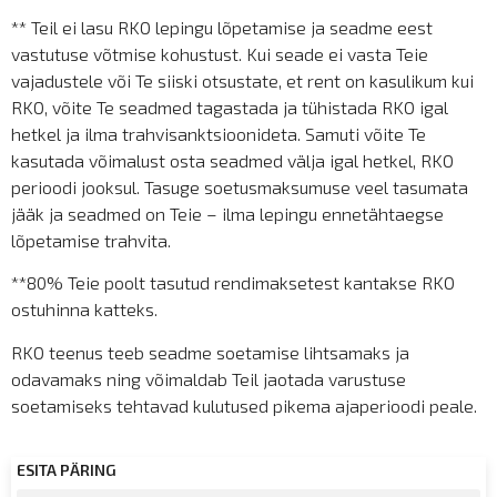
** Teil ei lasu RKO lepingu lõpetamise ja seadme eest
vastutuse võtmise kohustust. Kui seade ei vasta Teie
vajadustele või Te siiski otsustate, et rent on kasulikum kui
RKO, võite Te seadmed tagastada ja tühistada RKO igal
hetkel ja ilma trahvisanktsioonideta. Samuti võite Te
kasutada võimalust osta seadmed välja igal hetkel, RKO
perioodi jooksul. Tasuge soetusmaksumuse veel tasumata
jääk ja seadmed on Teie – ilma lepingu ennetähtaegse
lõpetamise trahvita.
**80% Teie poolt tasutud rendimaksetest kantakse RKO
ostuhinna katteks.
RKO teenus teeb seadme soetamise lihtsamaks ja
odavamaks ning võimaldab Teil jaotada varustuse
soetamiseks tehtavad kulutused pikema ajaperioodi peale.
ESITA PÄRING