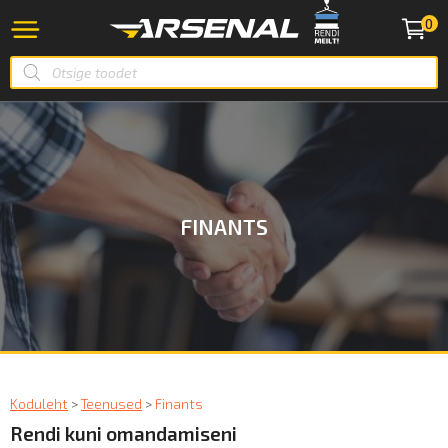
0
FINANTS
Koduleht
>
Teenused
>
Finants
Rendi kuni omandamiseni