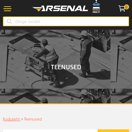
0
TEENUSED
Koduleht
>
Teenused