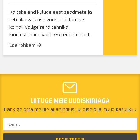
Kaitske end kulude eest seadmete ja
tehnika varguse või kahjustamise
korral. Valige renditehnika
kindlustamine vaid 5% rendihinnast.
Loe rohkem
LIITUGE MEIE UUDISKIRJAGA
Hankige oma meilile allahindlusi, uudiseid ja muud kasulikku
REGISTREERI