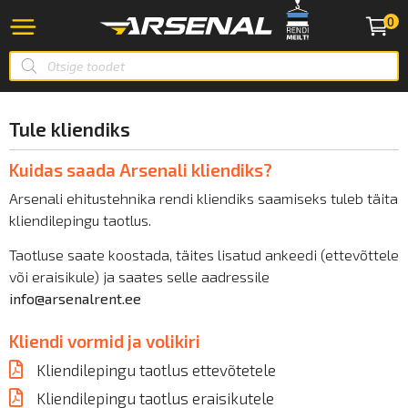
0
Tule kliendiks
Kuidas saada Arsenali kliendiks?
Arsenali ehitustehnika rendi kliendiks saamiseks tuleb täita
kliendilepingu taotlus.
Taotluse saate koostada, täites lisatud ankeedi (ettevõttele
või eraisikule) ja saates selle aadressile
info@arsenalrent.ee
Kliendi vormid ja volikiri
Kliendilepingu taotlus ettevõtetele
Kliendilepingu taotlus eraisikutele