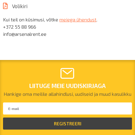
Volikiri
Kui teil on küsimusi, võtke
meiega ühendust
.
+372 55 88 966
info@arsenalrent.ee
LIITUGE MEIE UUDISKIRJAGA
Hankige oma meilile allahindlusi, uudiseid ja muud kasulikku
REGISTREERI