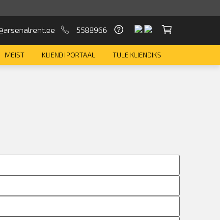
@arsenalrent.ee
5588966
MEIST
KLIENDI PORTAAL
TULE KLIENDIKS