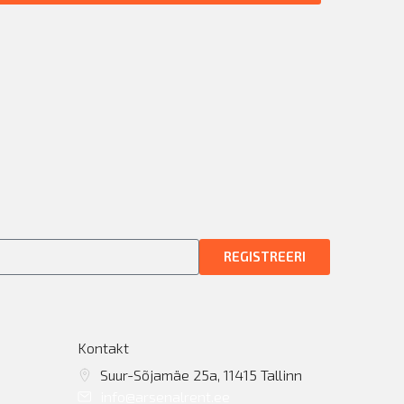
REGISTREERI
Kontakt
Suur-Sõjamäe 25a, 11415 Tallinn
info@arsenalrent.ee