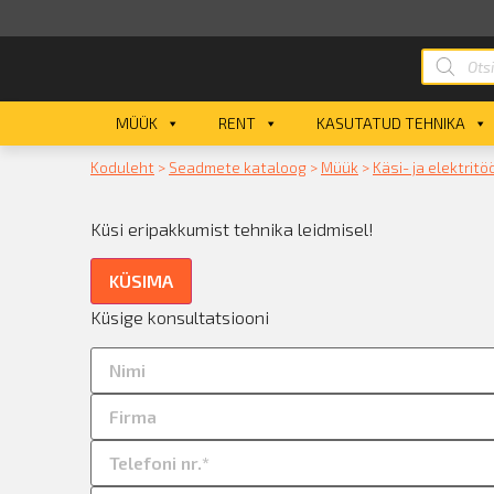
MÜÜK
RENT
KASUTATUD TEHNIKA
Koduleht
>
Seadmete kataloog
>
Müük
>
Käsi- ja elektritö
Küsi eripakkumist tehnika leidmisel!
KÜSIMA
Küsige konsultatsiooni