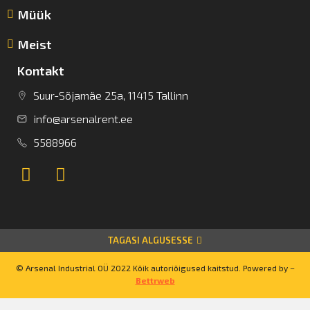
Müük
Meist
Kontakt
Suur-Sõjamäe 25a, 11415 Tallinn
info@arsenalrent.ee
5588966
TAGASI ALGUSESSE
© Arsenal Industrial OÜ 2022 Kõik autoriõigused kaitstud. Powered by –
Bettrweb