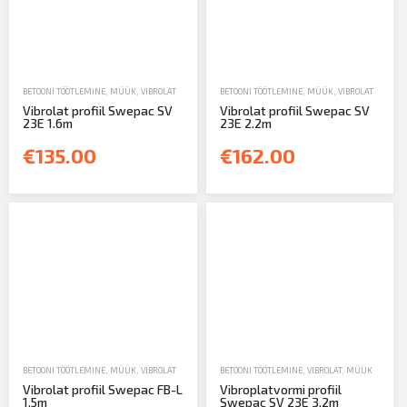
BETOONI TÖÖTLEMINE
,
MÜÜK
,
VIBROLAT
BETOONI TÖÖTLEMINE
,
MÜÜK
,
VIBROLAT
Vibrolat profiil Swepac SV
Vibrolat profiil Swepac SV
23E 1.6m
23E 2.2m
€135.00
€162.00
BETOONI TÖÖTLEMINE
,
MÜÜK
,
VIBROLAT
BETOONI TÖÖTLEMINE
,
VIBROLAT
,
MÜÜK
Vibrolat profiil Swepac FB-L
Vibroplatvormi profiil
1.5m
Swepac SV 23E 3.2m