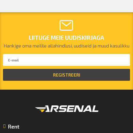
LIITUGE MEIE UUDISKIRJAGA
Hankige oma meilile allahindlusi, uudiseid ja muud kasulikku
REGISTREERI
Rent