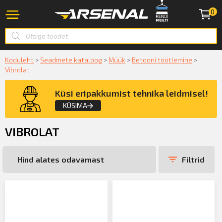
0
Koduleht
>
Seadmete kataloog
>
Müük
>
Betooni töötlemine
>
Vibrolat
Küsi eripakkumist tehnika leidmisel!
KÜSIMA
VIBROLAT
Küsige konsultatsiooni
Filtrid
KÜSIN!