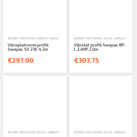
BETOONI TÖÖTLEMINE
,
VIBROLAT
,
MÜÜK
BETOONI TÖÖTLEMINE
,
MÜÜK
,
VIBROLAT
Vibroplatvormi profiil
Vibrolat profiil Swepac BP-
Swepac SV 23E 4.2m
L 2.0HP 2.0m
€297.00
€303.75
BETOONI TÖÖTLEMINE
,
MÜÜK
,
VIBROLAT
BETOONI TÖÖTLEMINE
,
MÜÜK
,
VIBROLAT