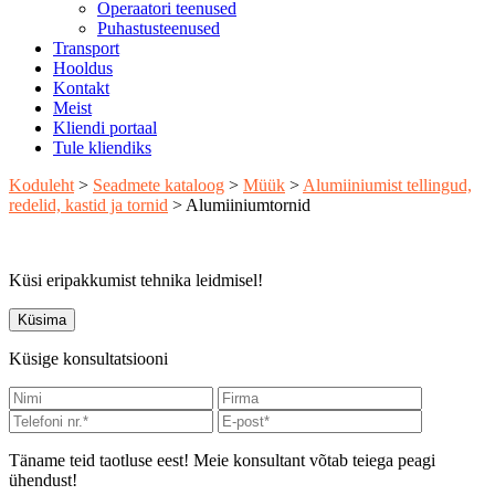
Operaatori teenused
Puhastusteenused
Transport
Hooldus
Kontakt
Meist
Kliendi portaal
Tule kliendiks
Koduleht
>
Seadmete kataloog
>
Müük
>
Alumiiniumist tellingud,
redelid, kastid ja tornid
>
Alumiiniumtornid
Küsi eripakkumist tehnika leidmisel!
Küsima
Küsige konsultatsiooni
Täname teid taotluse eest! Meie konsultant võtab teiega peagi
ühendust!