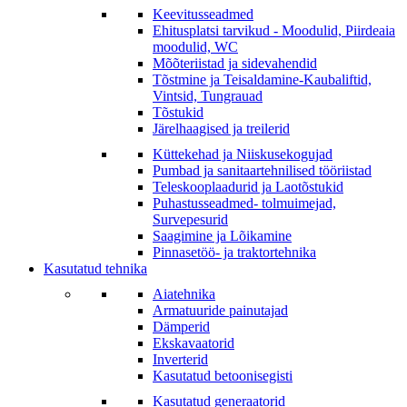
Keevitusseadmed
Ehitusplatsi tarvikud - Moodulid, Piirdeaia
moodulid, WC
Mõõteriistad ja sidevahendid
Tõstmine ja Teisaldamine-Kaubaliftid,
Vintsid, Tungrauad
Tõstukid
Järelhaagised ja treilerid
Küttekehad ja Niiskusekogujad
Pumbad ja sanitaartehnilised tööriistad
Teleskooplaadurid ja Laotõstukid
Puhastusseadmed- tolmuimejad,
Survepesurid
Saagimine ja Lõikamine
Pinnasetöö- ja traktortehnika
Kasutatud tehnika
Aiatehnika
Armatuuride painutajad
Dämperid
Ekskavaatorid
Inverterid
Kasutatud betoonisegisti
Kasutatud generaatorid