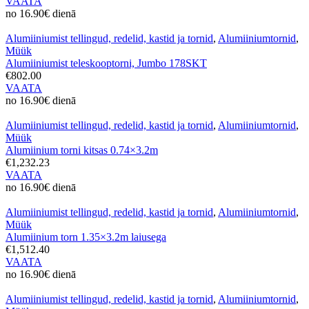
VAATA
no 16.90€ dienā
Alumiiniumist tellingud, redelid, kastid ja tornid
,
Alumiiniumtornid
,
Müük
Alumiiniumist teleskooptorni, Jumbo 178SKT
€802.00
VAATA
no 16.90€ dienā
Alumiiniumist tellingud, redelid, kastid ja tornid
,
Alumiiniumtornid
,
Müük
Alumiinium torni kitsas 0.74×3.2m
€1,232.23
VAATA
no 16.90€ dienā
Alumiiniumist tellingud, redelid, kastid ja tornid
,
Alumiiniumtornid
,
Müük
Alumiinium torn 1.35×3.2m laiusega
€1,512.40
VAATA
no 16.90€ dienā
Alumiiniumist tellingud, redelid, kastid ja tornid
,
Alumiiniumtornid
,