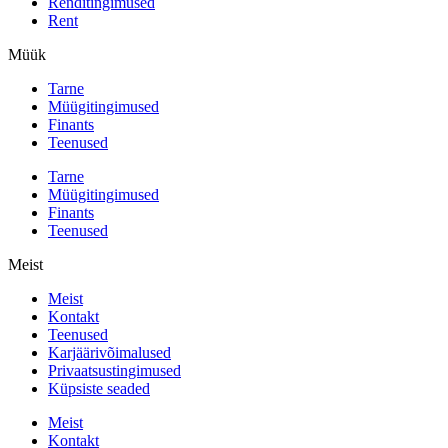
Renditingimused
Rent
Müük
Tarne
Müügitingimused
Finants
Teenused
Tarne
Müügitingimused
Finants
Teenused
Meist
Meist
Kontakt
Teenused
Karjäärivõimalused
Privaatsustingimused
Küpsiste seaded
Meist
Kontakt