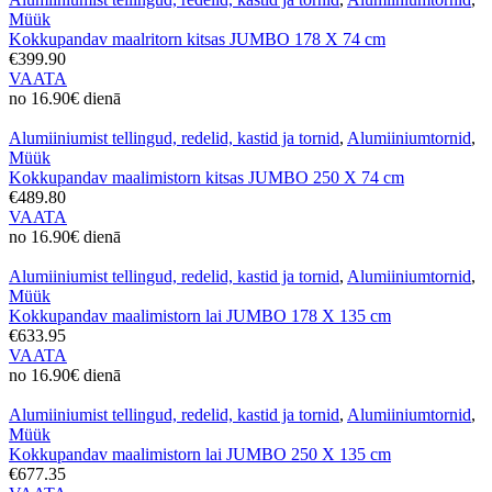
Müük
Kokkupandav maalritorn kitsas JUMBO 178 X 74 cm
€399.90
VAATA
no 16.90€ dienā
Alumiiniumist tellingud, redelid, kastid ja tornid
,
Alumiiniumtornid
,
Müük
Kokkupandav maalimistorn kitsas JUMBO 250 X 74 cm
€489.80
VAATA
no 16.90€ dienā
Alumiiniumist tellingud, redelid, kastid ja tornid
,
Alumiiniumtornid
,
Müük
Kokkupandav maalimistorn lai JUMBO 178 X 135 cm
€633.95
VAATA
no 16.90€ dienā
Alumiiniumist tellingud, redelid, kastid ja tornid
,
Alumiiniumtornid
,
Müük
Kokkupandav maalimistorn lai JUMBO 250 X 135 cm
€677.35