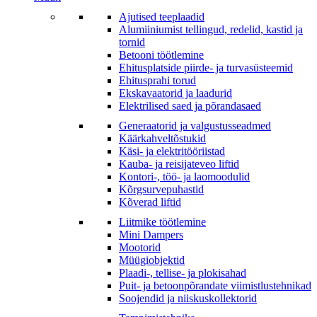
Ajutised teeplaadid
Alumiiniumist tellingud, redelid, kastid ja
tornid
Betooni töötlemine
Ehitusplatside piirde- ja turvasüsteemid
Ehitusprahi torud
Ekskavaatorid ja laadurid
Elektrilised saed ja põrandasaed
Generaatorid ja valgustusseadmed
Käärkahveltõstukid
Käsi- ja elektritööriistad
Kauba- ja reisijateveo liftid
Kontori-, töö- ja laomoodulid
Kõrgsurvepuhastid
Kõverad liftid
Liitmike töötlemine
Mini Dampers
Mootorid
Müügiobjektid
Plaadi-, tellise- ja plokisahad
Puit- ja betoonpõrandate viimistlustehnikad
Soojendid ja niiskuskollektorid