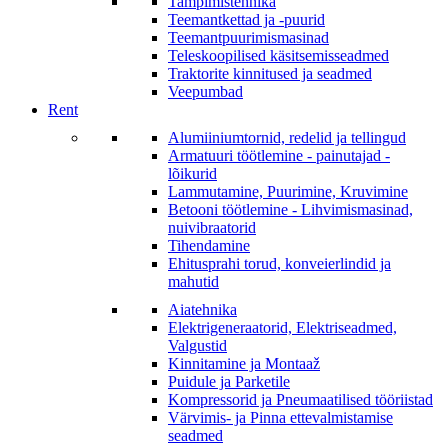
Tampimistehnika
Teemantkettad ja -puurid
Teemantpuurimismasinad
Teleskoopilised käsitsemisseadmed
Traktorite kinnitused ja seadmed
Veepumbad
Rent
Alumiiniumtornid, redelid ja tellingud
Armatuuri töötlemine - painutajad -
lõikurid
Lammutamine, Puurimine, Kruvimine
Betooni töötlemine - Lihvimismasinad,
nuivibraatorid
Tihendamine
Ehitusprahi torud, konveierlindid ja
mahutid
Aiatehnika
Elektrigeneraatorid, Elektriseadmed,
Valgustid
Kinnitamine ja Montaaž
Puidule ja Parketile
Kompressorid ja Pneumaatilised tööriistad
Värvimis- ja Pinna ettevalmistamise
seadmed