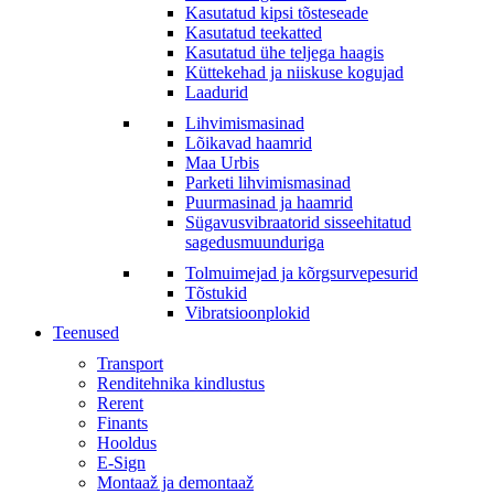
Kasutatud kipsi tõsteseade
Kasutatud teekatted
Kasutatud ühe teljega haagis
Küttekehad ja niiskuse kogujad
Laadurid
Lihvimismasinad
Lõikavad haamrid
Maa Urbis
Parketi lihvimismasinad
Puurmasinad ja haamrid
Sügavusvibraatorid sisseehitatud
sagedusmuunduriga
Tolmuimejad ja kõrgsurvepesurid
Tõstukid
Vibratsioonplokid
Teenused
Transport
Renditehnika kindlustus
Rerent
Finants
Hooldus
E-Sign
Montaaž ja demontaaž