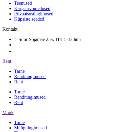
Teenused
Karjäärivõimalused
Privaatsustingimused
Küpsiste seaded
Kontakt
Suur-Sõjamäe 25a, 11415 Tallinn
info@arsenalrent.ee
5588966
Rent
Tarne
Renditingimused
Rent
Tarne
Renditingimused
Rent
Müük
Tarne
Müügitingimused