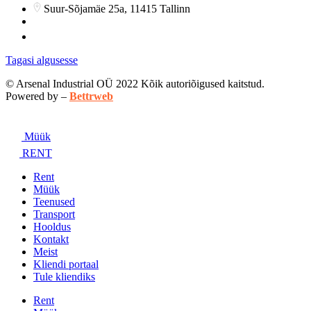
Suur-Sõjamäe 25a, 11415 Tallinn
info@arsenalrent.ee
5588966
Tagasi algusesse
© Arsenal Industrial OÜ 2022 Kõik autoriõigused kaitstud.
Powered by –
Bettrweb
Müük
RENT
Rent
Müük
Teenused
Transport
Hooldus
Kontakt
Meist
Kliendi portaal
Tule kliendiks
Rent