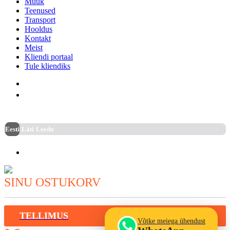
Müük
Teenused
Transport
Hooldus
Kontakt
Meist
Kliendi portaal
Tule kliendiks
info@arsenalrent.ee
5588966
Valige riik:
Eesti
Läti
Leedu
Pieslēgties
SINU OSTUKORV
TELLIMUS
Võtke meiega ühendust