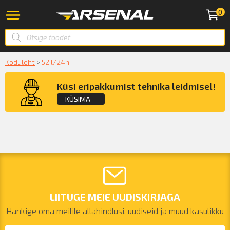
0
Koduleht
>
52 l/24h
Küsi eripakkumist tehnika leidmisel!
KÜSIMA
Küsige konsultatsiooni
LIITUGE MEIE UUDISKIRJAGA
KÜSIN!
Hankige oma meilile allahindlusi, uudiseid ja muud kasulikku