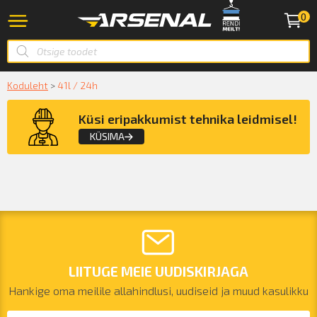
0
Koduleht
>
41l / 24h
Küsi eripakkumist tehnika leidmisel!
KÜSIMA
Küsige konsultatsiooni
LIITUGE MEIE UUDISKIRJAGA
KÜSIN!
Hankige oma meilile allahindlusi, uudiseid ja muud kasulikku