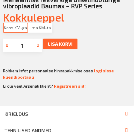
vibroplaadid Baumax – RVP Series
Kokkuleppel
Koos KM-ga
Ilma KM-ta
LISA KORVI
Rohkem infot personaalse hinnapakkmise osas
logi sisse
kliendiportaali
Ei ole veel Arsenali klient?
Registreeri siit!
KIRJELDUS
TEHNILISED ANDMED