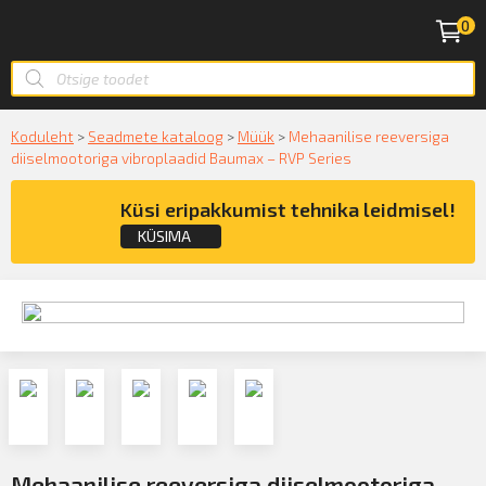
0
Koduleht
>
Seadmete kataloog
>
Müük
>
Mehaanilise reeversiga
diiselmootoriga vibroplaadid Baumax – RVP Series
Küsi eripakkumist tehnika leidmisel!
KÜSIMA
Küsige konsultatsiooni
KÜSIN!
Mehaanilise reeversiga diiselmootoriga