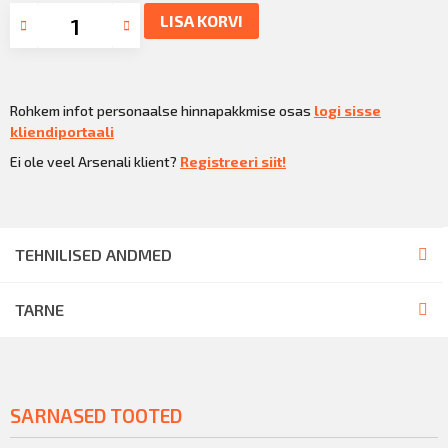
LISA KORVI
Rohkem infot personaalse hinnapakkmise osas
logi sisse
kliendiportaali
Ei ole veel Arsenali klient?
Registreeri siit!
TEHNILISED ANDMED
TARNE
SARNASED TOOTED