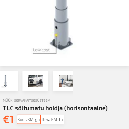
MÜÜK
,
SERVAKAITSESÜSTEEM
TLC sõltumatu hoidja (horisontaalne)
€
1
Koos KM-ga
Ilma KM-ta