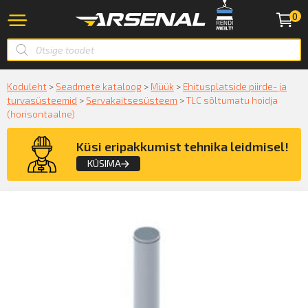
0
Koduleht
>
Seadmete kataloog
>
Müük
>
Ehitusplatside piirde- ja
turvasüsteemid
>
Servakaitsesüsteem
>
TLC sõltumatu hoidja
(horisontaalne)
Küsi eripakkumist tehnika leidmisel!
KÜSIMA
Küsige konsultatsiooni
KÜSIN!