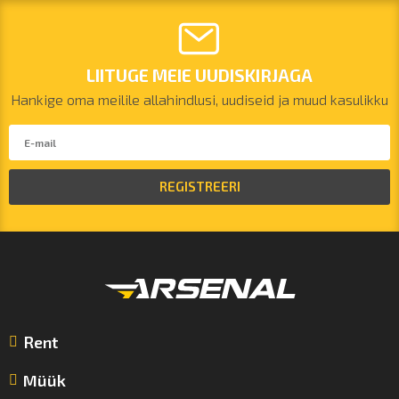
LIITUGE MEIE UUDISKIRJAGA
Hankige oma meilile allahindlusi, uudiseid ja muud kasulikku
REGISTREERI
Rent
Müük