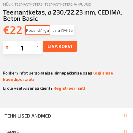
MÜÜK
,
TEEMANTKETTAD
,
TEEMANTKETTAD JA -PUURID
Teemantketas, ø 230/22,23 mm, CEDIMA,
Beton Basic
€
22
Koos KM-ga
Ilma KM-ta
LISA KORVI
Rohkem infot personaalse hinnapakkmise osas
logi sisse
kliendiportaali
Ei ole veel Arsenali klient?
Registreeri siit!
TEHNILISED ANDMED
TARNE