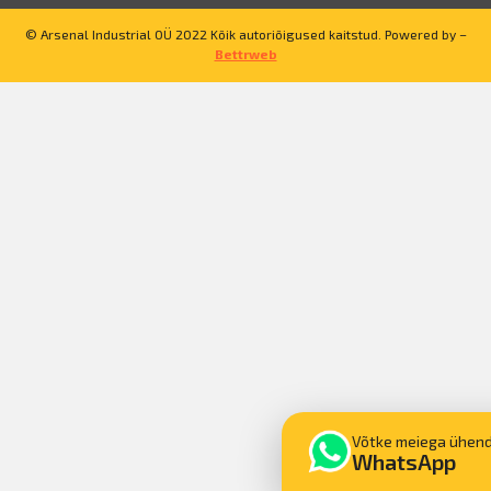
© Arsenal Industrial OÜ 2022 Kõik autoriõigused kaitstud. Powered by –
Bettrweb
Võtke meiega ühen
WhatsApp