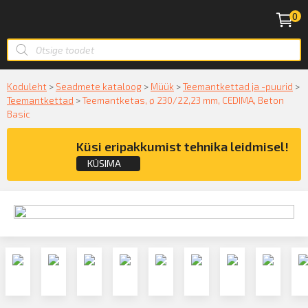
0
Koduleht
>
Seadmete kataloog
>
Müük
>
Teemantkettad ja -puurid
>
Teemantkettad
>
Teemantketas, ø 230/22,23 mm, CEDIMA, Beton
Basic
Küsi eripakkumist tehnika leidmisel!
KÜSIMA
Küsige konsultatsiooni
KÜSIN!