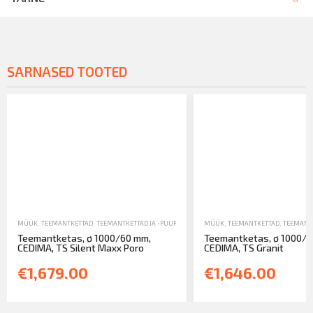
SARNASED TOOTED
MÜÜK
,
TEEMANTKETTAD
,
TEEMANTKETTAD JA -PUURID
MÜÜK
,
TEEMANTKETTAD
,
TEEMANTK
Teemantketas, ø 1000/60 mm,
Teemantketas, ø 1000/6
CEDIMA, TS Silent Maxx Poro
CEDIMA, TS Granit
€1,679.00
€1,646.00