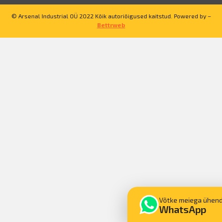
© Arsenal Industrial OÜ 2022 Kõik autoriõigused kaitstud. Powered by –
Bettrweb
Võtke meiega ühen
WhatsApp