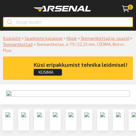
0
Koduleht
>
Seadmete kataloog
>
Müük
>
Teemantkettad ja -puurid
>
Teemantkettad
>
Teemantketas, ø 115/22,23 mm, CEDIMA, Beton
Plus
Küsi eripakkumist tehnika leidmisel!
KÜSIMA
Küsige konsultatsiooni
KÜSIN!