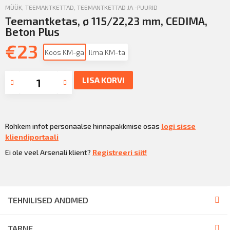
MÜÜK
,
TEEMANTKETTAD
,
TEEMANTKETTAD JA -PUURID
Teemantketas, ø 115/22,23 mm, CEDIMA,
Beton Plus
€
23
Koos KM-ga
Ilma KM-ta
LISA KORVI
Rohkem infot personaalse hinnapakkmise osas
logi sisse
kliendiportaali
Ei ole veel Arsenali klient?
Registreeri siit!
TEHNILISED ANDMED
TARNE