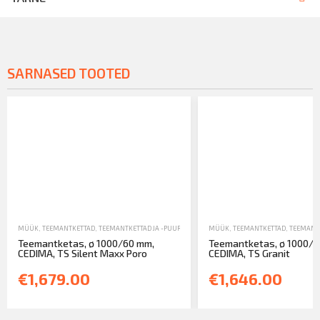
SARNASED TOOTED
MÜÜK
,
TEEMANTKETTAD
,
TEEMANTKETTAD JA -PUURID
MÜÜK
,
TEEMANTKETTAD
,
TEEMANTK
Teemantketas, ø 1000/60 mm,
Teemantketas, ø 1000/6
CEDIMA, TS Silent Maxx Poro
CEDIMA, TS Granit
€1,679.00
€1,646.00