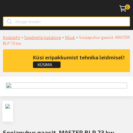
0
Koduleht
>
Seadmete kataloog
>
Müük
>
Soojapuhur gaasit. MASTER
BLP 73 kw
Küsi eripakkumist tehnika leidmisel!
KÜSIMA
Küsige konsultatsiooni
KÜSIN!
Soojapuhur gaasit. MASTER BLP 73 kw