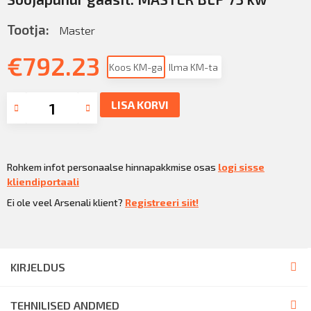
Tootja:
Master
€
792.23
Koos KM-ga
Ilma KM-ta
LISA KORVI
Rohkem infot personaalse hinnapakkmise osas
logi sisse
kliendiportaali
Ei ole veel Arsenali klient?
Registreeri siit!
KIRJELDUS
TEHNILISED ANDMED