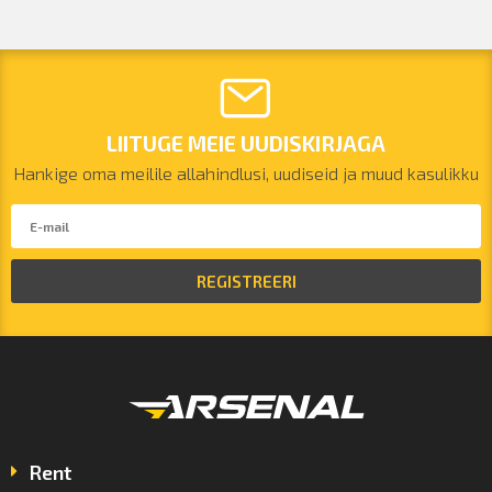
LIITUGE MEIE UUDISKIRJAGA
Hankige oma meilile allahindlusi, uudiseid ja muud kasulikku
REGISTREERI
Rent