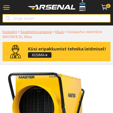
0
Koduleht
>
Seadmete kataloog
>
Müük
>
Soojapuhur elektriline
MASTER B 30, 30kw
Küsi eripakkumist tehnika leidmisel!
KÜSIMA
Küsige konsultatsiooni
KÜSIN!