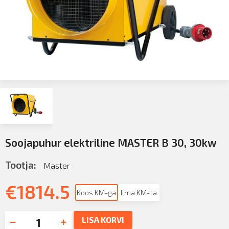
Soojapuhur elektriline MASTER B 30, 30kw
Tootja:
Master
€
1814.5
Koos KM-ga
Ilma KM-ta
LISA KORVI