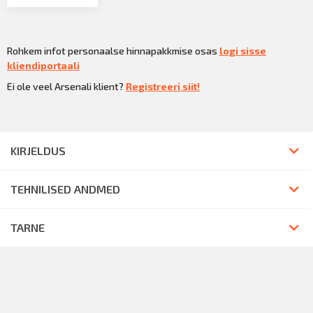
Rohkem infot personaalse hinnapakkmise osas
logi sisse
kliendiportaali
Ei ole veel Arsenali klient?
Registreeri siit!
KIRJELDUS
TEHNILISED ANDMED
TARNE