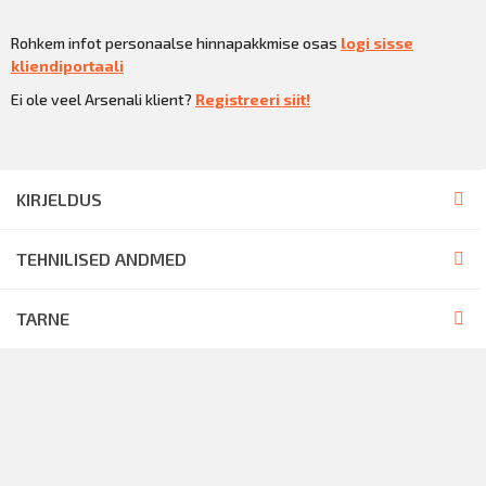
Rohkem infot personaalse hinnapakkmise osas
logi sisse
kliendiportaali
Ei ole veel Arsenali klient?
Registreeri siit!
KIRJELDUS
TEHNILISED ANDMED
TARNE