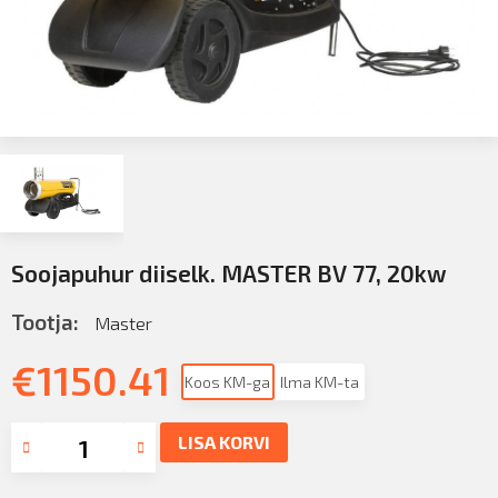
Soojapuhur diiselk. MASTER BV 77, 20kw
Tootja:
Master
€
1150.41
Koos KM-ga
Ilma KM-ta
LISA KORVI