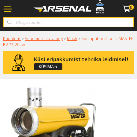
0
Koduleht
>
Seadmete kataloog
>
Müük
>
Soojapuhur diiselk. MASTER
BV 77, 20kw
Küsi eripakkumist tehnika leidmisel!
KÜSIMA
Küsige konsultatsiooni
KÜSIN!