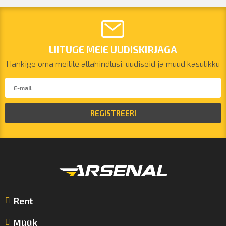
LIITUGE MEIE UUDISKIRJAGA
Hankige oma meilile allahindlusi, uudiseid ja muud kasulikku
REGISTREERI
Rent
Müük