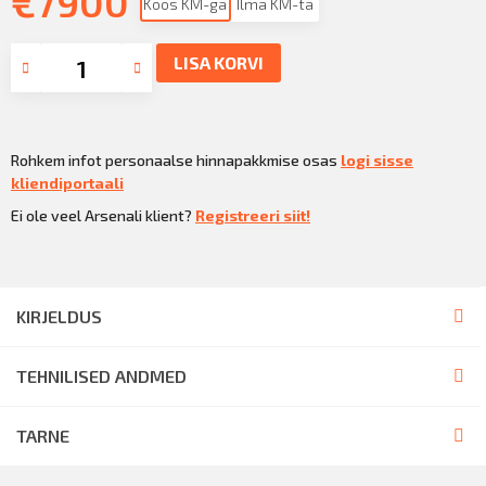
€
7900
Koos KM-ga
Ilma KM-ta
LISA KORVI
Rohkem infot personaalse hinnapakkmise osas
logi sisse
kliendiportaali
Ei ole veel Arsenali klient?
Registreeri siit!
KIRJELDUS
TEHNILISED ANDMED
TARNE