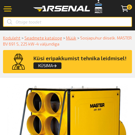
0
Koduleht
>
Seadmete kataloog
>
Müük
>
Soojapuhur diiselk. MASTER
BV 691 S, 225 kW-4 väljundiga
Küsi eripakkumist tehnika leidmisel!
KÜSIMA
Küsige konsultatsiooni
KÜSIN!