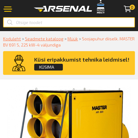
0
Koduleht
>
Seadmete kataloog
>
Müük
>
Soojapuhur diiselk. MASTER
BV 691 S, 225 kW-4 väljundiga
Küsi eripakkumist tehnika leidmisel!
KÜSIMA
Küsige konsultatsiooni
KÜSIN!