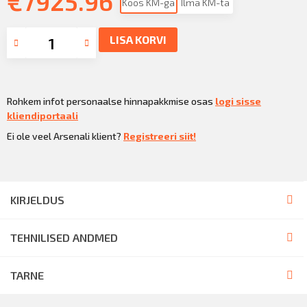
€
7925.96
Koos KM-ga
Ilma KM-ta
LISA KORVI
Rohkem infot personaalse hinnapakkmise osas
logi sisse
kliendiportaali
Ei ole veel Arsenali klient?
Registreeri siit!
KIRJELDUS
TEHNILISED ANDMED
TARNE