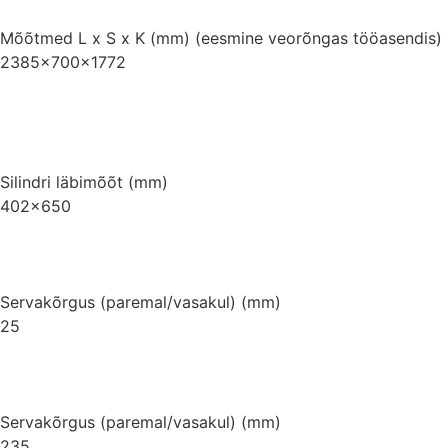
Mõõtmed L x S x K (mm) (eesmine veorõngas tööasendis)
2385x700x1772
Silindri läbimõõt (mm)
402×650
Servakõrgus (paremal/vasakul) (mm)
25
Servakõrgus (paremal/vasakul) (mm)
235