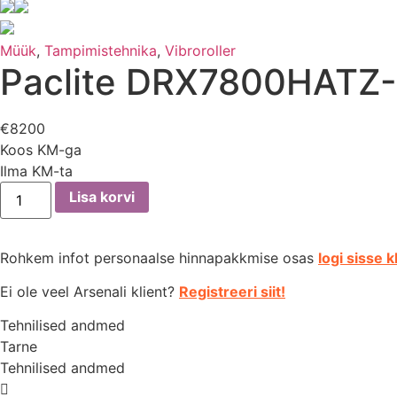
Müük
,
Tampimistehnika
,
Vibroroller
Paclite DRX7800HATZ
€
8200
Koos KM-ga
Ilma KM-ta
Paclite
Lisa korvi
DRX7800HATZ-
5
kogus
Rohkem infot personaalse hinnapakkmise osas
logi sisse k
Ei ole veel Arsenali klient?
Registreeri siit!
Tehnilised andmed
Tarne
Tehnilised andmed