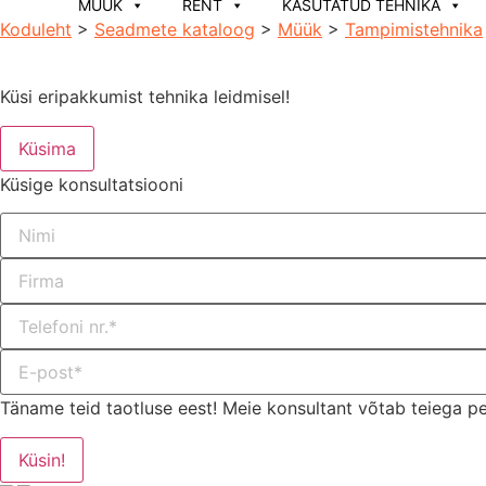
MÜÜK
RENT
KASUTATUD TEHNIKA
Koduleht
>
Seadmete kataloog
>
Müük
>
Tampimistehnika
Küsi eripakkumist tehnika leidmisel!
Küsima
Küsige konsultatsiooni
Täname teid taotluse eest! Meie konsultant võtab teiega p
Küsin!