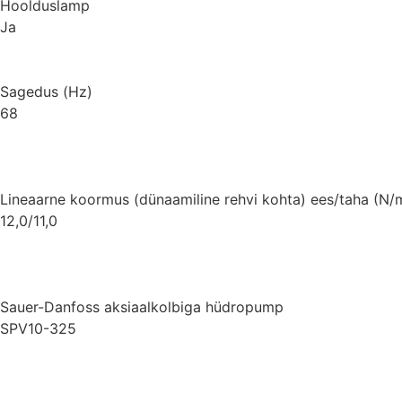
Hoolduslamp
Ja
Sagedus (Hz)
68
Lineaarne koormus (dünaamiline rehvi kohta) ees/taha (N
12,0/11,0
Sauer-Danfoss aksiaalkolbiga hüdropump
SPV10-325