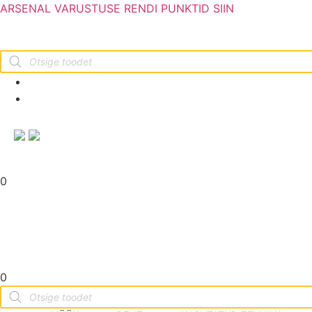
ARSENAL VARUSTUSE RENDI PUNKTID SIIN
Products
search
info@arsenalrent.ee
5588966
0
0
Products
search