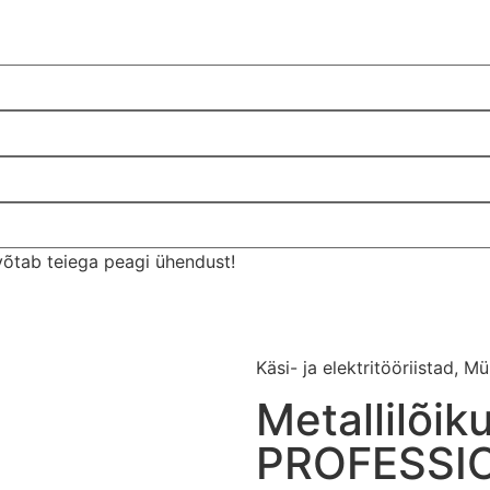
võtab teiega peagi ühendust!
Käsi- ja elektritööriistad
,
Mü
Metallilõi
PROFESSI