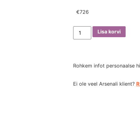
€
726
Lisa korvi
Rohkem infot personaalse 
Ei ole veel Arsenali klient?
R