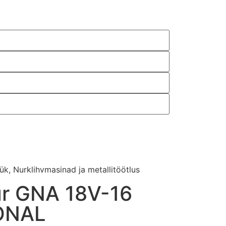
ük
,
Nurklihvmasinad ja metallitöötlus
kur GNA 18V-16
ONAL