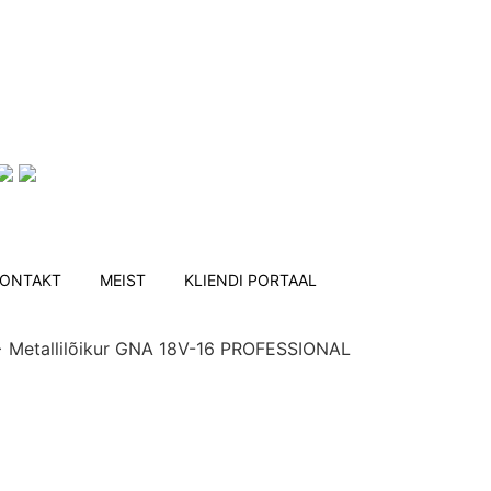
info@arsenalrent.ee
5588966
ONTAKT
MEIST
KLIENDI PORTAAL
>
Metallilõikur GNA 18V-16 PROFESSIONAL