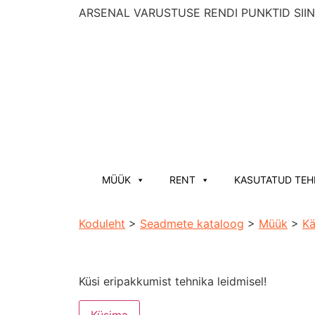
ARSENAL VARUSTUSE RENDI PUNKTID SIIN
MÜÜK
RENT
KASUTATUD TEH
Koduleht
>
Seadmete kataloog
>
Müük
>
Kä
Küsi eripakkumist tehnika leidmisel!
Küsima