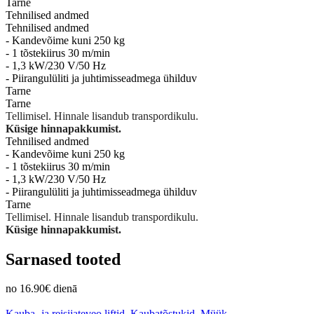
Tarne
Tehnilised andmed
Tehnilised andmed
- Kandevõime kuni 250 kg
- 1 tõstekiirus 30 m/min
- 1,3 kW/230 V/50 Hz
- Piirangulüliti ja juhtimisseadmega ühilduv
Tarne
Tarne
Tellimisel. Hinnale lisandub transpordikulu.
Küsige hinnapakkumist.
Tehnilised andmed
- Kandevõime kuni 250 kg
- 1 tõstekiirus 30 m/min
- 1,3 kW/230 V/50 Hz
- Piirangulüliti ja juhtimisseadmega ühilduv
Tarne
Tellimisel. Hinnale lisandub transpordikulu.
Küsige hinnapakkumist.
Sarnased tooted
no 16.90€ dienā
Kauba- ja reisijateveo liftid
,
Kaubatõstukid
,
Müük