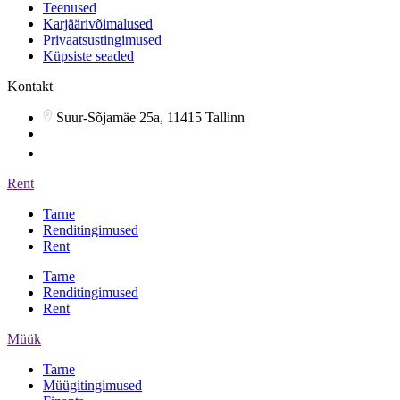
Teenused
Karjäärivõimalused
Privaatsustingimused
Küpsiste seaded
Kontakt
Suur-Sõjamäe 25a, 11415 Tallinn
info@arsenalrent.ee
5588966
Rent
Tarne
Renditingimused
Rent
Tarne
Renditingimused
Rent
Müük
Tarne
Müügitingimused