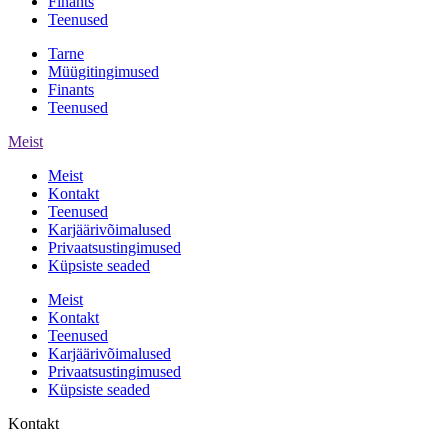
Finants
Teenused
Tarne
Müügitingimused
Finants
Teenused
Meist
Meist
Kontakt
Teenused
Karjäärivõimalused
Privaatsustingimused
Küpsiste seaded
Meist
Kontakt
Teenused
Karjäärivõimalused
Privaatsustingimused
Küpsiste seaded
Kontakt