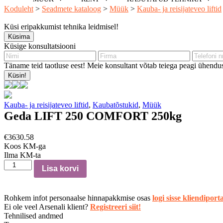
Koduleht
>
Seadmete kataloog
>
Müük
>
Kauba- ja reisijateveo liftid
Küsi eripakkumist tehnika leidmisel!
Küsima
Küsige konsultatsiooni
Täname teid taotluse eest! Meie konsultant võtab teiega peagi ühendus
Küsin!
Kauba- ja reisijateveo liftid
,
Kaubatõstukid
,
Müük
Geda LIFT 250 COMFORT 250kg
€
3630.58
Koos KM-ga
Ilma KM-ta
Geda
Lisa korvi
LIFT
250
COMFORT
Rohkem infot personaalse hinnapakkmise osas
logi sisse kliendiporta
250kg
Ei ole veel Arsenali klient?
Registreeri siit!
kogus
Tehnilised andmed