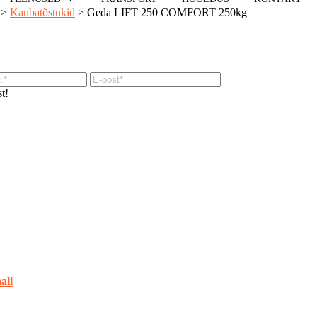
>
Kaubatõstukid
>
Geda LIFT 250 COMFORT 250kg
t!
ali