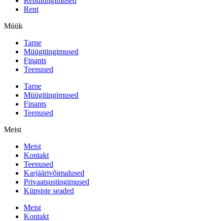
Renditingimused
Rent
Müük
Tarne
Müügitingimused
Finants
Teenused
Tarne
Müügitingimused
Finants
Teenused
Meist
Meist
Kontakt
Teenused
Karjäärivõimalused
Privaatsustingimused
Küpsiste seaded
Meist
Kontakt