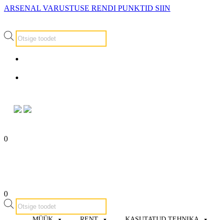
ARSENAL VARUSTUSE RENDI PUNKTID SIIN
Products
search
info@arsenalrent.ee
5588966
0
0
Products
search
MÜÜK
RENT
KASUTATUD TEHNIKA