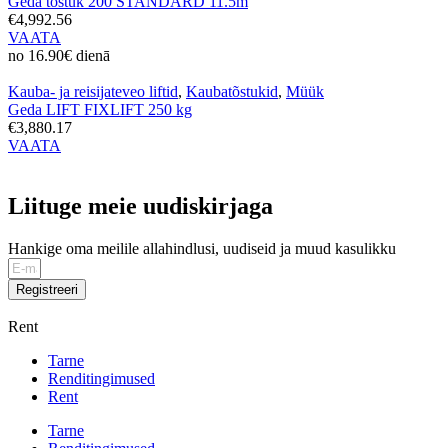
Geda tõstuk 200 STANDARD 11.5m
€4,992.56
VAATA
no 16.90€ dienā
Kauba- ja reisijateveo liftid
,
Kaubatõstukid
,
Müük
Geda LIFT FIXLIFT 250 kg
€3,880.17
VAATA
Liituge meie uudiskirjaga
Hankige oma meilile allahindlusi, uudiseid ja muud kasulikku
Registreeri
Rent
Tarne
Renditingimused
Rent
Tarne