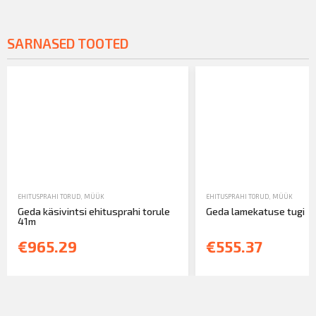
SARNASED TOOTED
EHITUSPRAHI TORUD
,
MÜÜK
EHITUSPRAHI TORUD
,
MÜÜK
Geda käsivintsi ehitusprahi torule
Geda lamekatuse tugi
41m
€965.29
€555.37