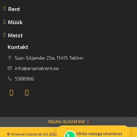
Rent
Müük
Meist
Kontakt
Suur-Sõjamäe 25a, 11415 Tallinn
info@arsenalrent.ee
5588966
TAGASI ALGUSESSE
Võtke meiega ühendust
© Arsenal Industrial OÜ 2022 Kõik autoriõigused kaitstud. Powered by –