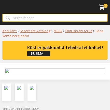
0
Koduleht
>
Seadmete kataloog
>
Müük
>
Ehitusprahi torud
>
Geda
konteinerplaadid
Küsi eripakkumist tehnika leidmisel!
KÜSIMA
Küsige konsultatsiooni
KÜSIN!
EHITUSPRAHI TORUD
,
MÜÜK