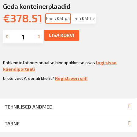
Geda konteinerplaadid
€
378.51
Koos KM-ga
Ilma KM-ta
LISA KORVI
Rohkem infot personaalse hinnapakkmise osas
logi sisse
kliendiportaali
Ei ole veel Arsenali klient?
Registreeri siit!
TEHNILISED ANDMED
TARNE