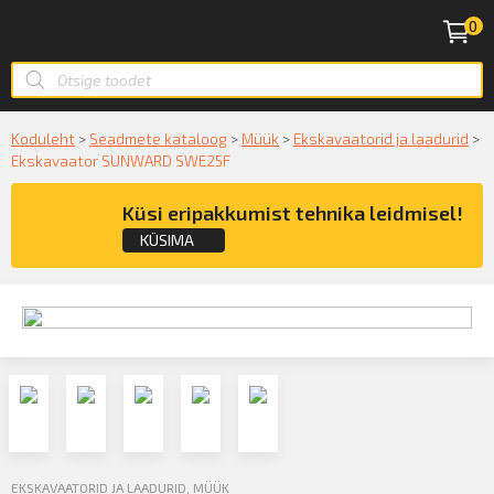
0
Koduleht
>
Seadmete kataloog
>
Müük
>
Ekskavaatorid ja laadurid
>
Ekskavaator SUNWARD SWE25F
Küsi eripakkumist tehnika leidmisel!
KÜSIMA
Küsige konsultatsiooni
KÜSIN!
EKSKAVAATORID JA LAADURID
,
MÜÜK