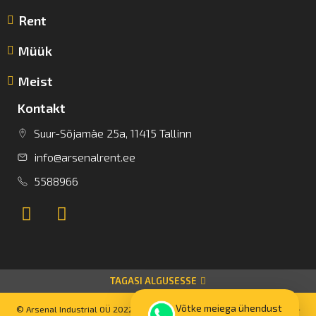
Rent
Müük
Meist
Kontakt
Suur-Sõjamäe 25a, 11415 Tallinn
info@arsenalrent.ee
5588966
TAGASI ALGUSESSE
Võtke meiega ühendust
© Arsenal Industrial OÜ 2022 Kõik autoriõigused kaitstud. Powered by –