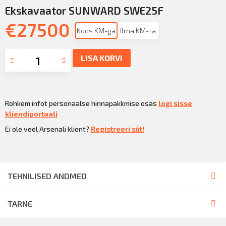
Ekskavaator SUNWARD SWE25F
€
27500
Koos KM-ga
Ilma KM-ta
LISA KORVI
Rohkem infot personaalse hinnapakkmise osas
logi sisse
kliendiportaali
Ei ole veel Arsenali klient?
Registreeri siit!
TEHNILISED ANDMED
TARNE