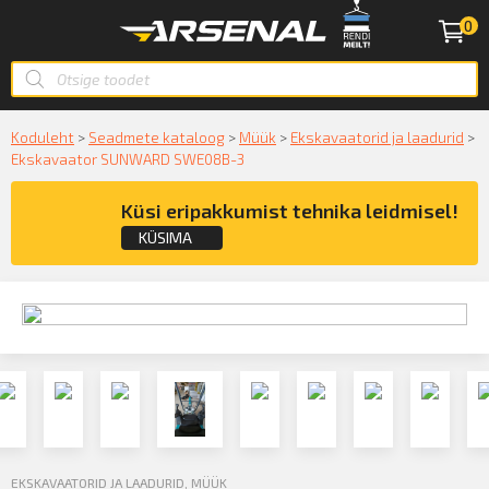
0
Koduleht
>
Seadmete kataloog
>
Müük
>
Ekskavaatorid ja laadurid
>
Ekskavaator SUNWARD SWE08B-3
Küsi eripakkumist tehnika leidmisel!
KÜSIMA
Küsige konsultatsiooni
KÜSIN!
EKSKAVAATORID JA LAADURID
,
MÜÜK