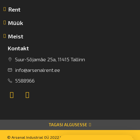
Rent
Müük
Meist
Kontakt
Suur-Sõjamäe 25a, 11415 Tallinn
info@arsenalrent.ee
5588966
TAGASI ALGUSESSE
© Arsenal Industrial OÜ 2022 Kõik autoriõigused kaitstud. Powered by –