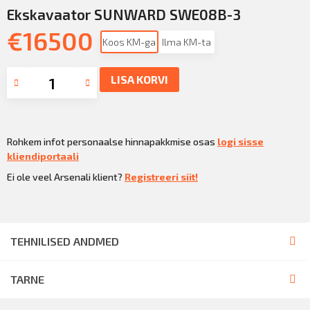
Ekskavaator SUNWARD SWE08B-3
€
16500
Koos KM-ga
Ilma KM-ta
LISA KORVI
Rohkem infot personaalse hinnapakkmise osas
logi sisse
kliendiportaali
Ei ole veel Arsenali klient?
Registreeri siit!
TEHNILISED ANDMED
TARNE