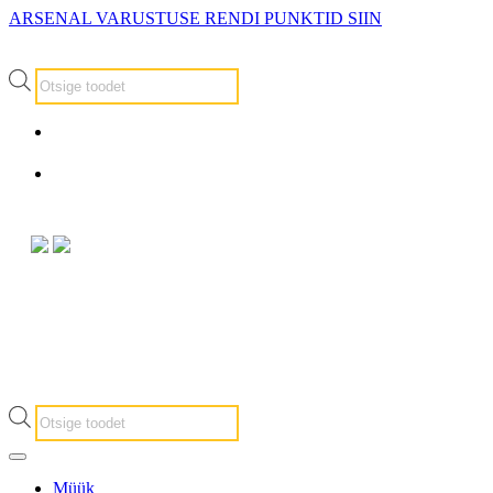
ARSENAL VARUSTUSE RENDI PUNKTID SIIN
Products
search
info@arsenalrent.ee
5588966
Products
search
Müük