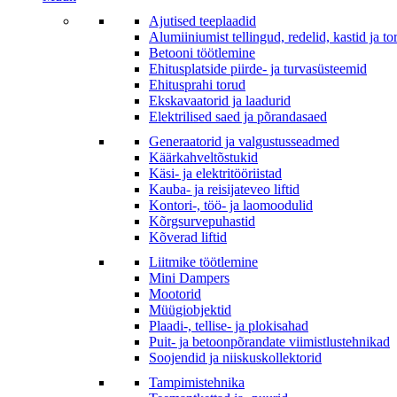
Ajutised teeplaadid
Alumiiniumist tellingud, redelid, kastid ja to
Betooni töötlemine
Ehitusplatside piirde- ja turvasüsteemid
Ehitusprahi torud
Ekskavaatorid ja laadurid
Elektrilised saed ja põrandasaed
Generaatorid ja valgustusseadmed
Käärkahveltõstukid
Käsi- ja elektritööriistad
Kauba- ja reisijateveo liftid
Kontori-, töö- ja laomoodulid
Kõrgsurvepuhastid
Kõverad liftid
Liitmike töötlemine
Mini Dampers
Mootorid
Müügiobjektid
Plaadi-, tellise- ja plokisahad
Puit- ja betoonpõrandate viimistlustehnikad
Soojendid ja niiskuskollektorid
Tampimistehnika