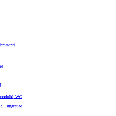
braatorid
id
d
a moodulid, WC
sid, Tungrauad