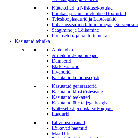
Küttekehad ja Niiskusekogujad
Pumbad ja sanitaartehnilised tööriistad
Teleskooplaadurid ja Laotõstukid
Puhastusseadmed- tolmuimejad, Survepesur
Saagimine ja Lõikamine
Pinnasetöö- ja traktortehnika
Kasutatud tehnika
Aiatehnika
Armatuuride painutajad
Dämperid
Ekskavaatorid
Inverterid
Kasutatud betoonisegisti
Kasutatud generaatorid
Kasutatud kipsi tõsteseade
Kasutatud teekatted
Kasutatud ühe teljega haagis
Küttekehad ja niiskuse kogujad
Laadurid
Lihvimismasinad
Lõikavad haamrid
Maa Urbis