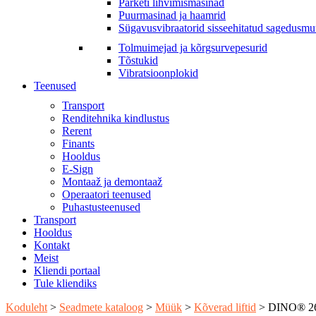
Parketi lihvimismasinad
Puurmasinad ja haamrid
Sügavusvibraatorid sisseehitatud sagedusm
Tolmuimejad ja kõrgsurvepesurid
Tõstukid
Vibratsioonplokid
Teenused
Transport
Renditehnika kindlustus
Rerent
Finants
Hooldus
E-Sign
Montaaž ja demontaaž
Operaatori teenused
Puhastusteenused
Transport
Hooldus
Kontakt
Meist
Kliendi portaal
Tule kliendiks
Koduleht
>
Seadmete kataloog
>
Müük
>
Kõverad liftid
>
DINO® 260