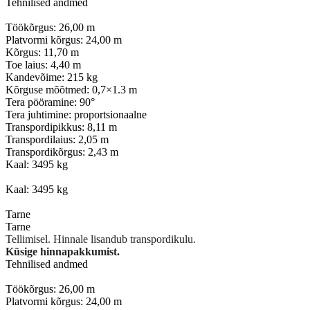
Tehnilised andmed
Töökõrgus: 26,00 m
Platvormi kõrgus: 24,00 m
Kõrgus: 11,70 m
Toe laius: 4,40 m
Kandevõime: 215 kg
Kõrguse mõõtmed: 0,7×1.3 m
Tera pööramine: 90°
Tera juhtimine: proportsionaalne
Transpordipikkus: 8,11 m
Transpordilaius: 2,05 m
Transpordikõrgus: 2,43 m
Kaal: 3495 kg
Kaal: 3495 kg
Tarne
Tarne
Tellimisel. Hinnale lisandub transpordikulu.
Küsige hinnapakkumist.
Tehnilised andmed
Töökõrgus: 26,00 m
Platvormi kõrgus: 24,00 m