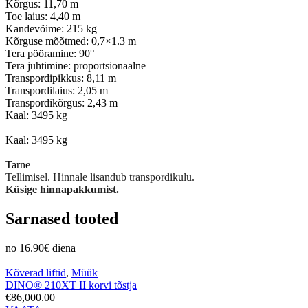
Kõrgus: 11,70 m
Toe laius: 4,40 m
Kandevõime: 215 kg
Kõrguse mõõtmed: 0,7×1.3 m
Tera pööramine: 90°
Tera juhtimine: proportsionaalne
Transpordipikkus: 8,11 m
Transpordilaius: 2,05 m
Transpordikõrgus: 2,43 m
Kaal: 3495 kg
Kaal: 3495 kg
Tarne
Tellimisel. Hinnale lisandub transpordikulu.
Küsige hinnapakkumist.
Sarnased tooted
no 16.90€ dienā
Kõverad liftid
,
Müük
DINO® 210XT II korvi tõstja
€86,000.00