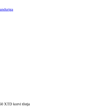
uunduriga
 XTD korvi tõstja