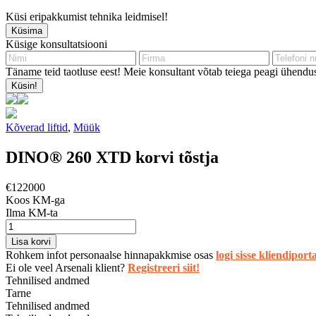
Küsi eripakkumist tehnika leidmisel!
Küsima
Küsige konsultatsiooni
Täname teid taotluse eest! Meie konsultant võtab teiega peagi ühendus
Küsin!
Kõverad liftid
,
Müük
DINO® 260 XTD korvi tõstja
€
122000
Koos KM-ga
Ilma KM-ta
DINO®
260
Lisa korvi
XTD
Rohkem infot personaalse hinnapakkmise osas
logi sisse kliendiporta
korvi
Ei ole veel Arsenali klient?
Registreeri siit!
tõstja
Tehnilised andmed
kogus
Tarne
Tehnilised andmed