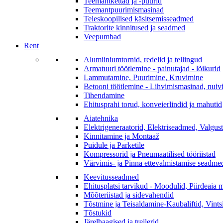
Teemantkettad ja -puurid
Teemantpuurimismasinad
Teleskoopilised käsitsemisseadmed
Traktorite kinnitused ja seadmed
Veepumbad
Rent
Alumiiniumtornid, redelid ja tellingud
Armatuuri töötlemine - painutajad - lõikurid
Lammutamine, Puurimine, Kruvimine
Betooni töötlemine - Lihvimismasinad, nuivi
Tihendamine
Ehitusprahi torud, konveierlindid ja mahutid
Aiatehnika
Elektrigeneraatorid, Elektriseadmed, Valgust
Kinnitamine ja Montaaž
Puidule ja Parketile
Kompressorid ja Pneumaatilised tööriistad
Värvimis- ja Pinna ettevalmistamise seadme
Keevitusseadmed
Ehitusplatsi tarvikud - Moodulid, Piirdeai
Mõõteriistad ja sidevahendid
Tõstmine ja Teisaldamine-Kaubaliftid, Vint
Tõstukid
Järelhaagised ja treilerid