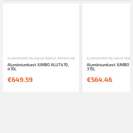
ALUMIINIUMIST TELLINGUD, REDELID, KASTID JA TORNID
,
ALUMIINIUMKARBID
ALUMIINIUMIST TELLINGUD, REDELID
,
MÜÜK
Alumiiniumkast JUMBO ALUT470,
Alumiiniumkast JUMBO A
470L
375L
€649.59
€564.46