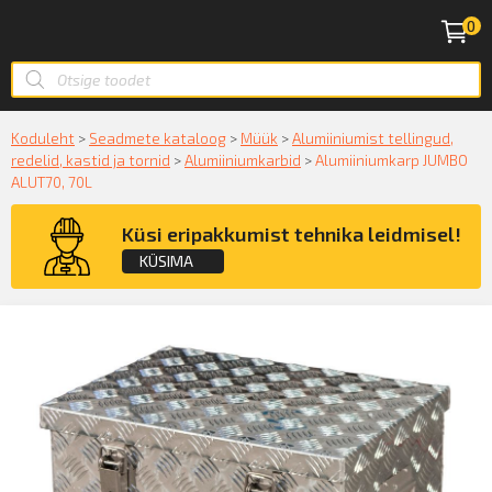
0
Koduleht
>
Seadmete kataloog
>
Müük
>
Alumiiniumist tellingud,
redelid, kastid ja tornid
>
Alumiiniumkarbid
>
Alumiiniumkarp JUMBO
ALUT70, 70L
Küsi eripakkumist tehnika leidmisel!
KÜSIMA
Küsige konsultatsiooni
KÜSIN!