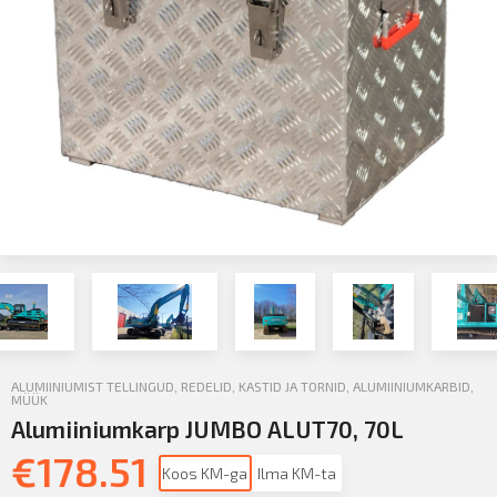
ALUMIINIUMIST TELLINGUD, REDELID, KASTID JA TORNID
,
ALUMIINIUMKARBID
,
MÜÜK
Alumiiniumkarp JUMBO ALUT70, 70L
€
178.51
Koos KM-ga
Ilma KM-ta