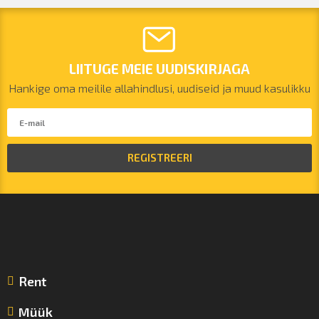
LIITUGE MEIE UUDISKIRJAGA
Hankige oma meilile allahindlusi, uudiseid ja muud kasulikku
REGISTREERI
Rent
Müük