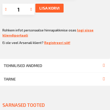
LISA KORVI
Rohkem infot personaalse hinnapakkmise osas
logi sisse
kliendiportaali
Ei ole veel Arsenali klient?
Registreeri siit!
TEHNILISED ANDMED
TARNE
SARNASED TOOTED