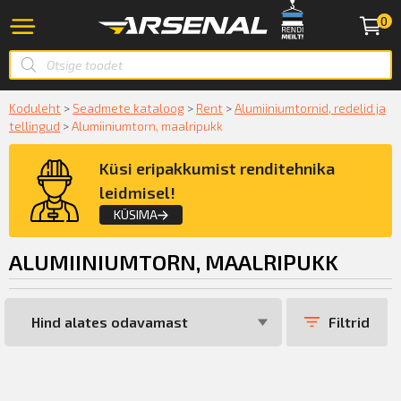
0
Koduleht
>
Seadmete kataloog
>
Rent
>
Alumiiniumtornid, redelid ja
tellingud
>
Alumiiniumtorn, maalripukk
Küsi eripakkumist renditehnika
leidmisel!
KÜSIMA
ALUMIINIUMTORN, MAALRIPUKK
Taotle renditehnika konsultatsiooni
Filtrid
KÜSIN!