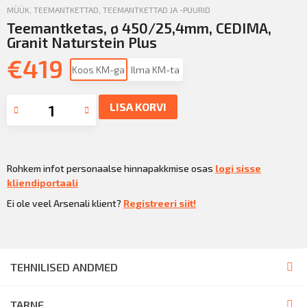
MÜÜK
,
TEEMANTKETTAD
,
TEEMANTKETTAD JA -PUURID
Teemantketas, ø 450/25,4mm, CEDIMA,
Granit Naturstein Plus
€
419
Koos KM-ga
Ilma KM-ta
LISA KORVI
Rohkem infot personaalse hinnapakkmise osas
logi sisse
kliendiportaali
Ei ole veel Arsenali klient?
Registreeri siit!
TEHNILISED ANDMED
TARNE