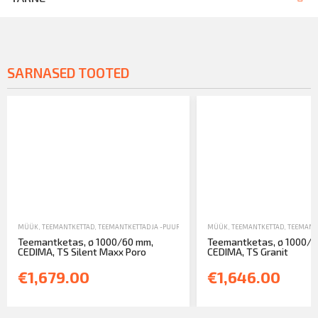
SARNASED TOOTED
MÜÜK
,
TEEMANTKETTAD
,
TEEMANTKETTAD JA -PUURID
MÜÜK
,
TEEMANTKETTAD
,
TEEMANTK
Teemantketas, ø 1000/60 mm,
Teemantketas, ø 1000/6
CEDIMA, TS Silent Maxx Poro
CEDIMA, TS Granit
€1,679.00
€1,646.00