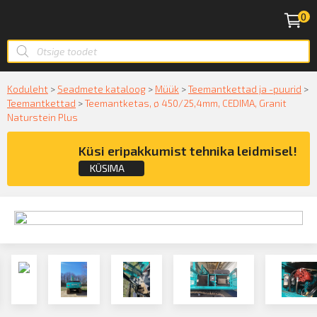
0
Koduleht
>
Seadmete kataloog
>
Müük
>
Teemantkettad ja -puurid
>
Teemantkettad
>
Teemantketas, ø 450/25,4mm, CEDIMA, Granit
Naturstein Plus
Küsi eripakkumist tehnika leidmisel!
KÜSIMA
Küsige konsultatsiooni
KÜSIN!