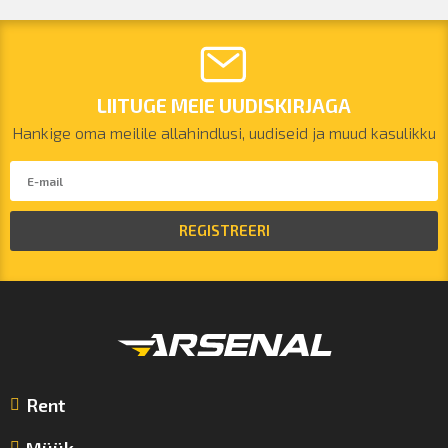
LIITUGE MEIE UUDISKIRJAGA
Hankige oma meilile allahindlusi, uudiseid ja muud kasulikku
REGISTREERI
Rent
Müük