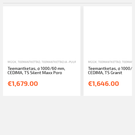
MÜÜK
,
TEEMANTKETTAD
,
TEEMANTKETTAD JA -PUURID
MÜÜK
,
TEEMANTKETTAD
,
TEEMANTK
Teemantketas, ø 1000/60 mm,
Teemantketas, ø 1000/6
CEDIMA, TS Silent Maxx Poro
CEDIMA, TS Granit
€1,679.00
€1,646.00