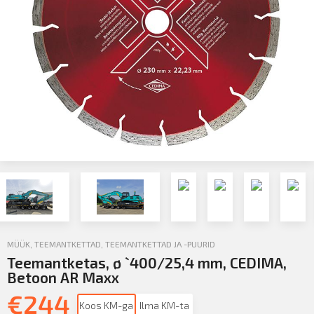
MÜÜK
,
TEEMANTKETTAD
,
TEEMANTKETTAD JA -PUURID
Teemantketas, ø `400/25,4 mm, CEDIMA,
Betoon AR Maxx
€
244
Koos KM-ga
Ilma KM-ta