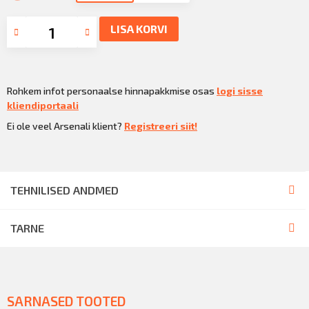
LISA KORVI
Rohkem infot personaalse hinnapakkmise osas
logi sisse
kliendiportaali
Ei ole veel Arsenali klient?
Registreeri siit!
TEHNILISED ANDMED
TARNE
SARNASED TOOTED