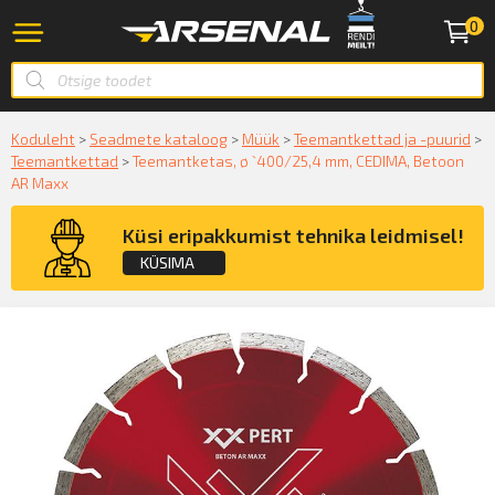
0
Koduleht
>
Seadmete kataloog
>
Müük
>
Teemantkettad ja -puurid
>
Teemantkettad
>
Teemantketas, ø `400/25,4 mm, CEDIMA, Betoon
AR Maxx
Küsi eripakkumist tehnika leidmisel!
KÜSIMA
Küsige konsultatsiooni
KÜSIN!