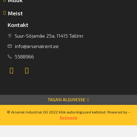
Meist
Kontakt
Suur-Sõjamäe 25a, 11415 Tallinn
info@arsenalrent.ee
5588966
TAGASI ALGUSESSE
© Arsenal Industrial OÜ 2022 Kõik autoriõigused kaitstud. Powered by –
Bettrweb