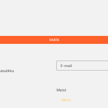
VAATA
kasulikku
Meist
Meist