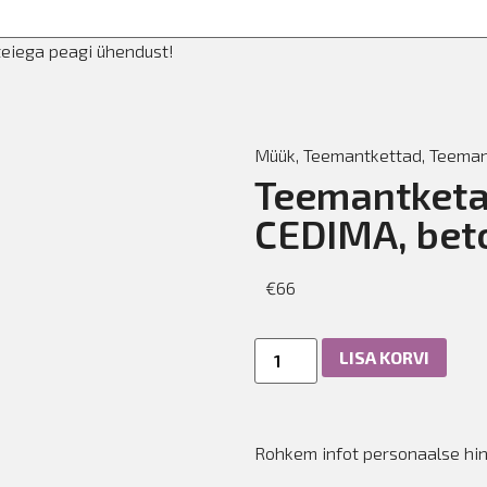
teiega peagi ühendust!
Müük
,
Teemantkettad
,
Teemant
Teemantketa
CEDIMA, bet
€
66
LISA KORVI
Rohkem infot personaalse h