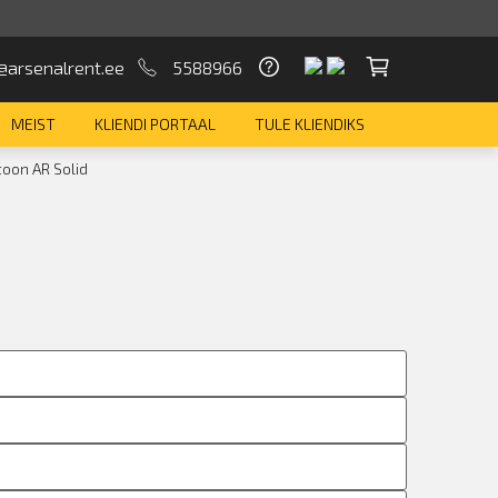
@arsenalrent.ee
5588966
MEIST
KLIENDI PORTAAL
TULE KLIENDIKS
oon AR Solid