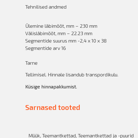
Tehnilised andmed
Ülemine läbimõõt, mm – 230 mm
Välisläbimõõt, mm – 22.23 mm
Segmentide suurus mm -2,4 x 10 x 38
Segmentide arv 16
Tarne
Tellimisel. Hinnale lisandub transpordikulu.
Küsige hinnapakkumist.
Sarnased tooted
Müük
,
Teemantkettad
,
Teemantkettad ja -puurid