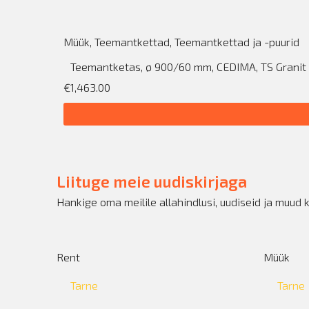
Müük
,
Teemantkettad
,
Teemantkettad ja -puurid
Teemantketas, ø 900/60 mm, CEDIMA, TS Granit
€1,463.00
Liituge meie uudiskirjaga
Hankige oma meilile allahindlusi, uudiseid ja muud 
Rent
Müük
Tarne
Tarne