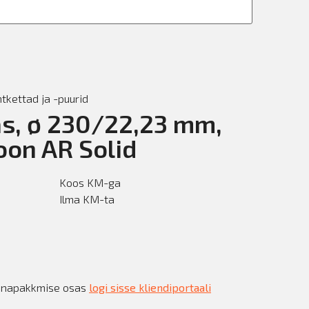
kettad ja -puurid
s, ø 230/22,23 mm,
oon AR Solid
Koos KM-ga
Ilma KM-ta
innapakkmise osas
logi sisse kliendiportaali