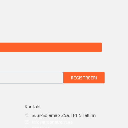
REGISTREERI
Kontakt
Suur-Sõjamäe 25a, 11415 Tallinn
info@arsenalrent.ee