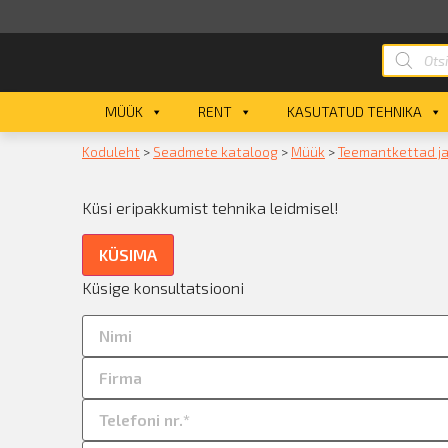
MÜÜK
RENT
KASUTATUD TEHNIKA
Koduleht
>
Seadmete kataloog
>
Müük
>
Teemantkettad ja
Küsi eripakkumist tehnika leidmisel!
KÜSIMA
Küsige konsultatsiooni