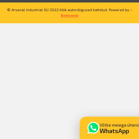
© Arsenal Industrial OÜ 2022 Kõik autoriõigused kaitstud. Powered by –
Bettrweb
Võtke meiega ühen
WhatsApp