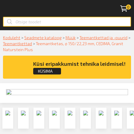
0
Koduleht
>
Seadmete kataloog
>
Müük
>
Teemantkettad ja -puurid
>
Teemantkettad
>
Teemantketas, ø 150/22,23 mm, CEDIMA, Granit
Naturstein Plus
Küsi eripakkumist tehnika leidmisel!
KÜSIMA
Küsige konsultatsiooni
KÜSIN!