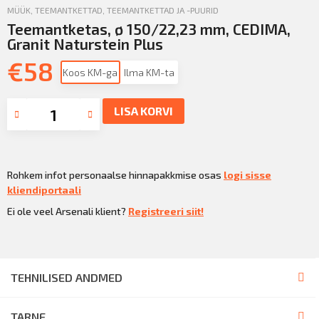
MÜÜK
,
TEEMANTKETTAD
,
TEEMANTKETTAD JA -PUURID
Teemantketas, ø 150/22,23 mm, CEDIMA,
Granit Naturstein Plus
€
58
Koos KM-ga
Ilma KM-ta
LISA KORVI
Rohkem infot personaalse hinnapakkmise osas
logi sisse
kliendiportaali
Ei ole veel Arsenali klient?
Registreeri siit!
TEHNILISED ANDMED
TARNE