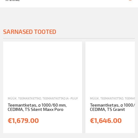
SARNASED TOOTED
MÜÜK
,
TEEMANTKETTAD
,
TEEMANTKETTAD JA -PUURID
MÜÜK
,
TEEMANTKETTAD
,
TEEMANTK
Teemantketas, ø 1000/60 mm,
Teemantketas, ø 1000/6
CEDIMA, TS Silent Maxx Poro
CEDIMA, TS Granit
€1,679.00
€1,646.00