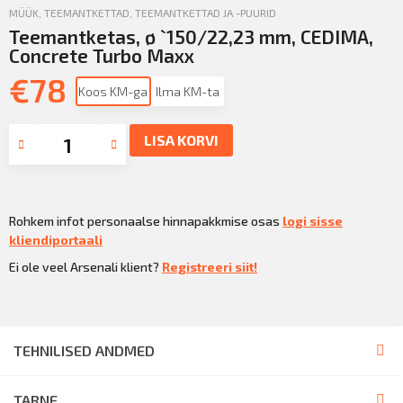
MÜÜK
,
TEEMANTKETTAD
,
TEEMANTKETTAD JA -PUURID
Teemantketas, ø `150/22,23 mm, CEDIMA,
Concrete Turbo Maxx
€
78
Koos KM-ga
Ilma KM-ta
LISA KORVI
Rohkem infot personaalse hinnapakkmise osas
logi sisse
kliendiportaali
Ei ole veel Arsenali klient?
Registreeri siit!
TEHNILISED ANDMED
TARNE