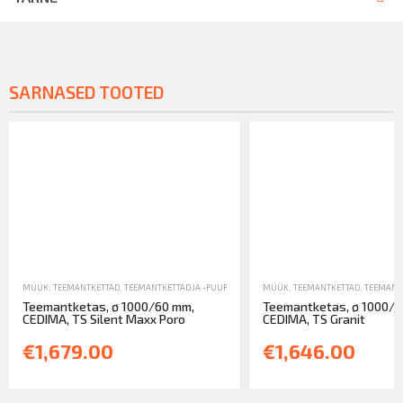
SARNASED TOOTED
MÜÜK
,
TEEMANTKETTAD
,
TEEMANTKETTAD JA -PUURID
MÜÜK
,
TEEMANTKETTAD
,
TEEMANTK
Teemantketas, ø 1000/60 mm,
Teemantketas, ø 1000/6
CEDIMA, TS Silent Maxx Poro
CEDIMA, TS Granit
€1,679.00
€1,646.00