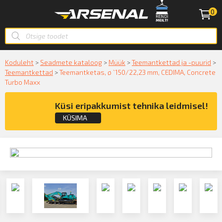
0
Koduleht
>
Seadmete kataloog
>
Müük
>
Teemantkettad ja -puurid
>
Teemantkettad
>
Teemantketas, ø `150/22,23 mm, CEDIMA, Concrete
Turbo Maxx
Küsi eripakkumist tehnika leidmisel!
KÜSIMA
Küsige konsultatsiooni
KÜSIN!