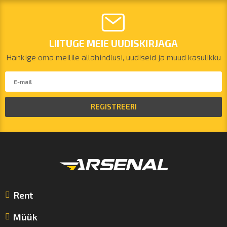
LIITUGE MEIE UUDISKIRJAGA
Hankige oma meilile allahindlusi, uudiseid ja muud kasulikku
REGISTREERI
Rent
Müük