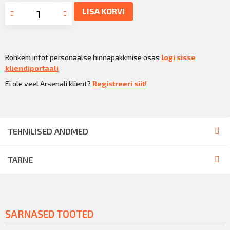
LISA KORVI
Rohkem infot personaalse hinnapakkmise osas
logi sisse
kliendiportaali
Ei ole veel Arsenali klient?
Registreeri siit!
TEHNILISED ANDMED
TARNE
SARNASED TOOTED