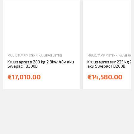
MÜÜK
,
TAMPIMISTEHNIKA
,
VIBROBLIETTES
MÜÜK
,
TAMPIMISTEHNIKA
,
VIBROBL
Kruusapress 289 kg 2,8kw 48v aku
Kruusapressur 225 kg 2
Swepac FB300B
aku Swepac FB200B
€17,010.00
€14,580.00