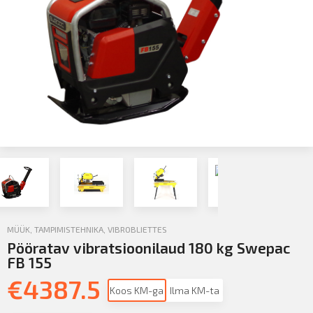
MÜÜK
,
TAMPIMISTEHNIKA
,
VIBROBLIETTES
Pööratav vibratsioonilaud 180 kg Swepac
FB 155
€
4387.5
Koos KM-ga
Ilma KM-ta