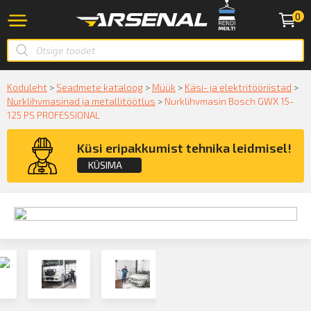
0
Koduleht
>
Seadmete kataloog
>
Müük
>
Käsi- ja elektritööriistad
>
Nurklihvmasinad ja metallitöötlus
>
Nurklihvmasin Bosch GWX 15-
125 PS PROFESSIONAL
Küsi eripakkumist tehnika leidmisel!
KÜSIMA
Küsige konsultatsiooni
KÜSIN!