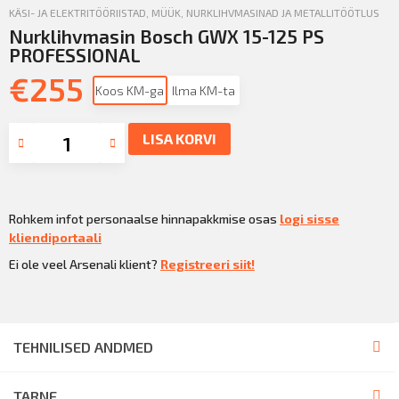
KÄSI- JA ELEKTRITÖÖRIISTAD
,
MÜÜK
,
NURKLIHVMASINAD JA METALLITÖÖTLUS
Nurklihvmasin Bosch GWX 15-125 PS
PROFESSIONAL
€
255
Koos KM-ga
Ilma KM-ta
LISA KORVI
Rohkem infot personaalse hinnapakkmise osas
logi sisse
kliendiportaali
Ei ole veel Arsenali klient?
Registreeri siit!
TEHNILISED ANDMED
TARNE