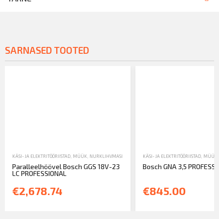
SARNASED TOOTED
KÄSI- JA ELEKTRITÖÖRIISTAD
,
MÜÜK
,
NURKLIHVMASINAD JA METALLITÖÖTLUS
KÄSI- JA ELEKTRITÖÖRIISTAD
,
MÜÜK
Paralleelhöövel Bosch GGS 18V-23
Bosch GNA 3,5 PROFESS
LC PROFESSIONAL
€2,678.74
€845.00