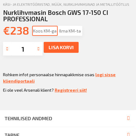
KÄSI- JA ELEKTRITÖÖRIISTAD
,
MÜÜK
,
NURKLIHVMASINAD JA METALLITÖÖTLUS
Nurklihvmasin Bosch GWS 17-150 CI
PROFESSIONAL
€
238
Koos KM-ga
Ilma KM-ta
LISA KORVI
Rohkem infot personaalse hinnapakkmise osas
logi sisse
kliendiportaali
Ei ole veel Arsenali klient?
Registreeri siit!
TEHNILISED ANDMED
TARNE