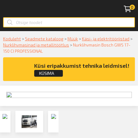
0
Koduleht
>
Seadmete kataloog
>
Müük
>
Käsi- ja elektritööriistad
>
Nurklihvmasinad ja metallitöötlus
>
Nurklihvmasin Bosch GWS 17-
150 CI PROFESSIONAL
Küsi eripakkumist tehnika leidmisel!
KÜSIMA
Küsige konsultatsiooni
KÜSIN!