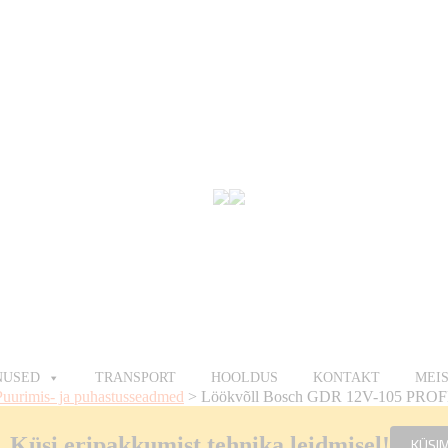
NUSED
TRANSPORT
HOOLDUS
KONTAKT
MEI
Puurimis- ja puhastusseadmed
>
Löökvõll Bosch GDR 12V-105 PR
Küsi eripakkumist tehnika leidmisel!
KÜSI