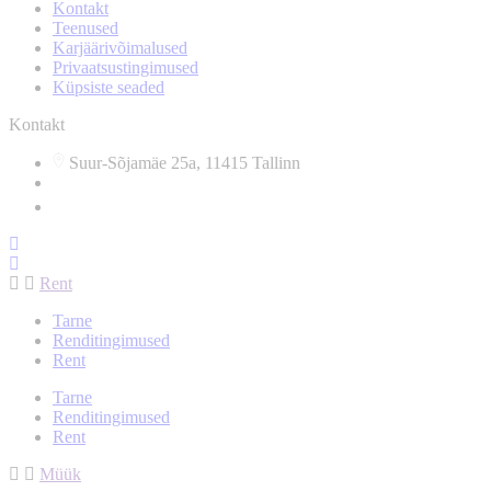
Kontakt
Teenused
Karjäärivõimalused
Privaatsustingimused
Küpsiste seaded
Kontakt
Suur-Sõjamäe 25a, 11415 Tallinn
info@arsenalrent.ee
5588966
Rent
Tarne
Renditingimused
Rent
Tarne
Renditingimused
Rent
Müük