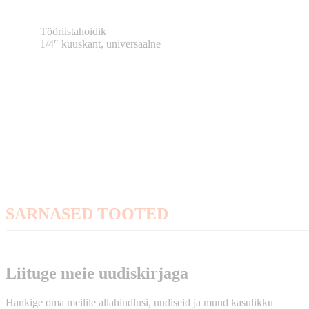
Tööriistahoidik
1/4″ kuuskant, universaalne
SARNASED TOOTED
Liituge meie uudiskirjaga
Hankige oma meilile allahindlusi, uudiseid ja muud kasulikku