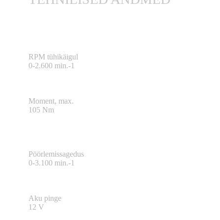
RPM tühikäigul
0-2.600 min.-1
Moment, max.
105 Nm
Pöörlemissagedus
0-3.100 min.-1
Aku pinge
12 V