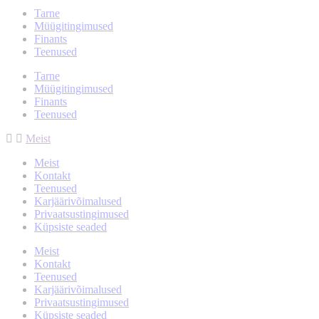
Tarne
Müügitingimused
Finants
Teenused
Tarne
Müügitingimused
Finants
Teenused
Meist
Meist
Kontakt
Teenused
Karjäärivõimalused
Privaatsustingimused
Küpsiste seaded
Meist
Kontakt
Teenused
Karjäärivõimalused
Privaatsustingimused
Küpsiste seaded