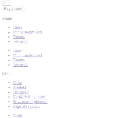
Registreeri
Müük
Tarne
Müügitingimused
Finants
Teenused
Tarne
Müügitingimused
Finants
Teenused
Meist
Meist
Kontakt
Teenused
Karjäärivõimalused
Privaatsustingimused
Küpsiste seaded
Meist