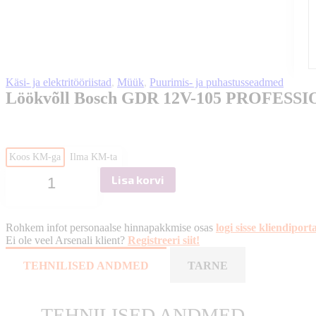
Käsi- ja elektritööriistad
,
Müük
,
Puurimis- ja puhastusseadmed
Löökvõll Bosch GDR 12V-105 PROFESS
Koos KM-ga
Ilma KM-ta
Lisa korvi
Löökvõll
Bosch
GDR
12V-
Rohkem infot personaalse hinnapakkmise osas
logi sisse kliendiporta
105
Ei ole veel Arsenali klient?
Registreeri siit!
PROFESSIONAL
kogus
TEHNILISED ANDMED
TARNE
TEHNILISED ANDMED