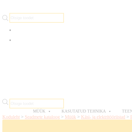
Products
search
info@arsenalrent.ee
5588966
Products
search
MÜÜK
KASUTATUD TEHNIKA
TEE
Koduleht
>
Seadmete kataloog
>
Müük
>
Käsi- ja elektritööriistad
>