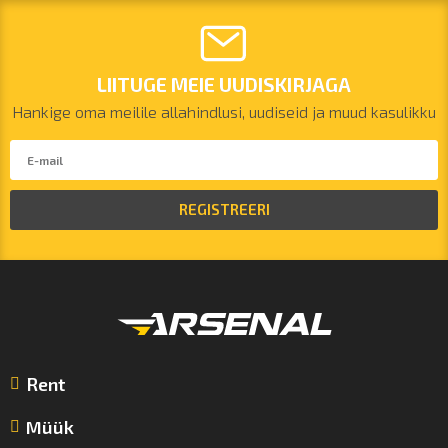
LIITUGE MEIE UUDISKIRJAGA
Hankige oma meilile allahindlusi, uudiseid ja muud kasulikku
REGISTREERI
Rent
Müük