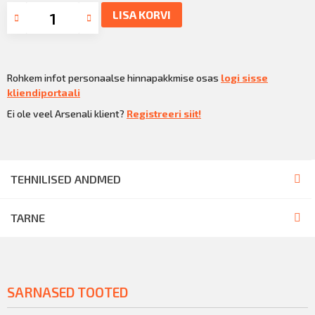
LISA KORVI
Rohkem infot personaalse hinnapakkmise osas
logi sisse
kliendiportaali
Ei ole veel Arsenali klient?
Registreeri siit!
TEHNILISED ANDMED
TARNE
SARNASED TOOTED