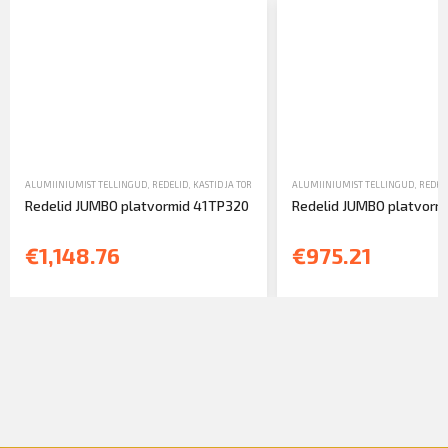
ALUMIINIUMIST TELLINGUD, REDELID, KASTID JA TORNID
,
MÜÜK
ALUMIINIUMIST TELLINGUD, REDELID
,
REDELID
Redelid JUMBO platvormid 41TP320
Redelid JUMBO platvorm
€1,148.76
€975.21