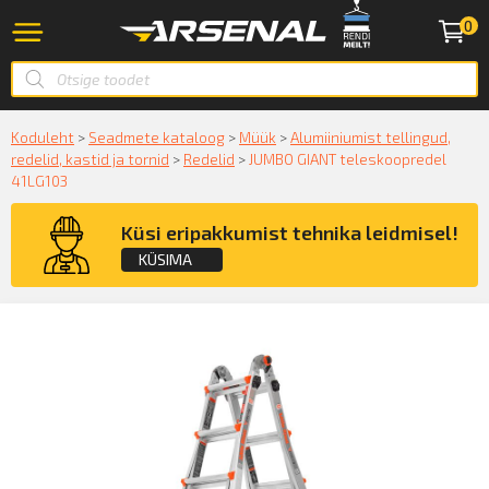
0
Koduleht
>
Seadmete kataloog
>
Müük
>
Alumiiniumist tellingud,
redelid, kastid ja tornid
>
Redelid
>
JUMBO GIANT teleskoopredel
41LG103
Küsi eripakkumist tehnika leidmisel!
KÜSIMA
Küsige konsultatsiooni
KÜSIN!