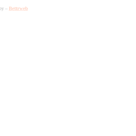
 by –
Bettrweb