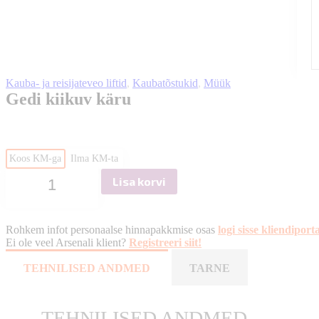
Kauba- ja reisijateveo liftid
,
Kaubatõstukid
,
Müük
Gedi kiikuv käru
Koos KM-ga
Ilma KM-ta
Lisa korvi
Gedi
kiikuv
käru
kogus
Rohkem infot personaalse hinnapakkmise osas
logi sisse kliendiporta
Ei ole veel Arsenali klient?
Registreeri siit!
TEHNILISED ANDMED
TARNE
TEHNILISED ANDMED