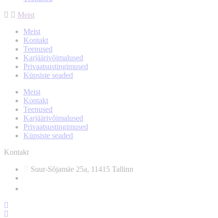
Meist
Meist
Kontakt
Teenused
Karjäärivõimalused
Privaatsustingimused
Küpsiste seaded
Meist
Kontakt
Teenused
Karjäärivõimalused
Privaatsustingimused
Küpsiste seaded
Kontakt
Suur-Sõjamäe 25a, 11415 Tallinn
info@arsenalrent.ee
5588966