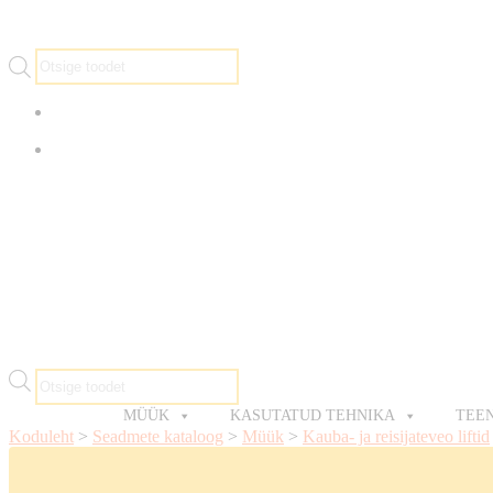
Products
search
info@arsenalrent.ee
5588966
Products
search
MÜÜK
KASUTATUD TEHNIKA
TEE
Koduleht
>
Seadmete kataloog
>
Müük
>
Kauba- ja reisijateveo liftid