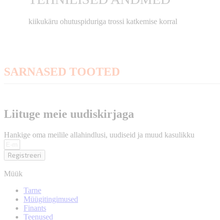
kiikukäru ohutuspiduriga trossi katkemise korral
SARNASED TOOTED
Liituge meie uudiskirjaga
Hankige oma meilile allahindlusi, uudiseid ja muud kasulikku
Registreeri
Müük
Tarne
Müügitingimused
Finants
Teenused