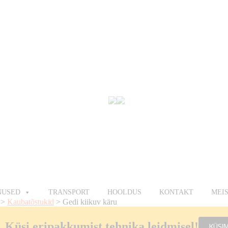
NUSED
TRANSPORT
HOOLDUS
KONTAKT
MEI
>
Kaubatõstukid
>
Gedi kiikuv käru
Küsi eripakkumist tehnika leidmisel!
KÜSI