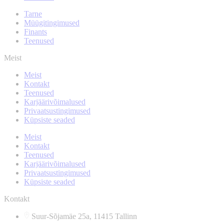
Tarne
Müügitingimused
Finants
Teenused
Meist
Meist
Kontakt
Teenused
Karjäärivõimalused
Privaatsustingimused
Küpsiste seaded
Meist
Kontakt
Teenused
Karjäärivõimalused
Privaatsustingimused
Küpsiste seaded
Kontakt
Suur-Sõjamäe 25a, 11415 Tallinn