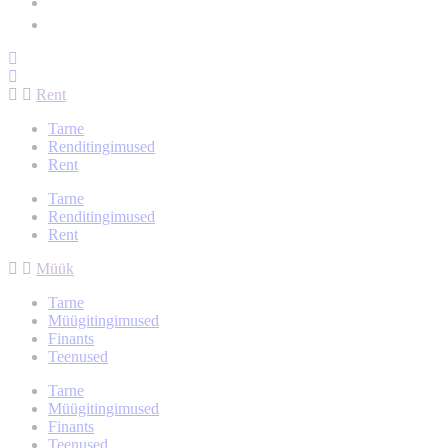
info@arsenalrent.ee
5588966
Rent
Tarne
Renditingimused
Rent
Tarne
Renditingimused
Rent
Müük
Tarne
Müügitingimused
Finants
Teenused
Tarne
Müügitingimused
Finants
Teenused