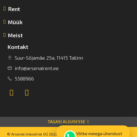
Rent
Müük
Meist
Kontakt
Suur-Sõjamäe 25a, 11415 Tallinn
info@arsenalrent.ee
5588966
TAGASI ALGUSESSE
Võtke meiega ühendust
© Arsenal Industrial OÜ 2022 Kõik autoriõigused kaitstud. Powered by –