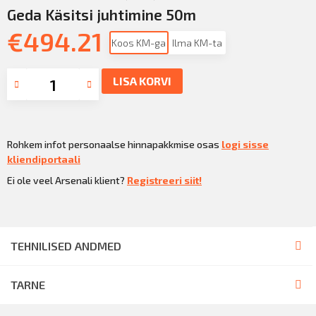
Geda Käsitsi juhtimine 50m
€
494.21
Koos KM-ga
Ilma KM-ta
LISA KORVI
Rohkem infot personaalse hinnapakkmise osas
logi sisse
kliendiportaali
Ei ole veel Arsenali klient?
Registreeri siit!
TEHNILISED ANDMED
TARNE