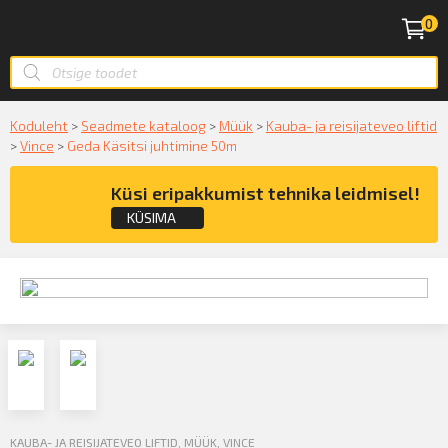
0
Koduleht
>
Seadmete kataloog
>
Müük
>
Kauba- ja reisijateveo liftid
>
Vince
>
Geda Käsitsi juhtimine 50m
Küsi eripakkumist tehnika leidmisel!
KÜSIMA
Küsige konsultatsiooni
KÜSIN!
KAUBA- JA REISIJATEVEO LIFTID
,
MÜÜK
,
VINCE