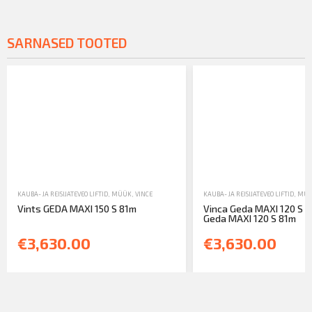
SARNASED TOOTED
KAUBA- JA REISIJATEVEO LIFTID
,
MÜÜK
,
VINCE
KAUBA- JA REISIJATEVEO LIFTID
,
MÜ
Vints GEDA MAXI 150 S 81m
Vinca Geda MAXI 120 S 8
Geda MAXI 120 S 81m
€3,630.00
€3,630.00