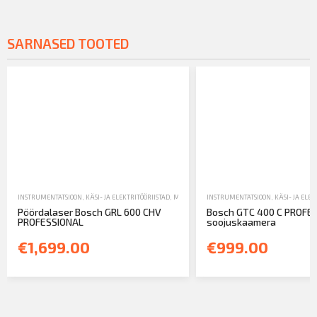
SARNASED TOOTED
INSTRUMENTATSIOON
,
KÄSI- JA ELEKTRITÖÖRIISTAD
,
MÜÜK
INSTRUMENTATSIOON
,
KÄSI- JA ELEK
Pöördalaser Bosch GRL 600 CHV
Bosch GTC 400 C PROFE
PROFESSIONAL
soojuskaamera
€1,699.00
€999.00