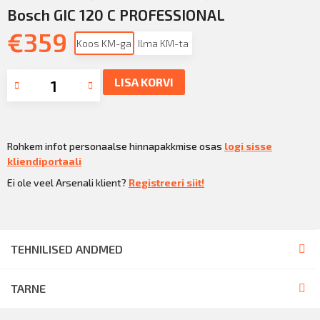
Bosch GIC 120 C PROFESSIONAL
€
359
Koos KM-ga
Ilma KM-ta
LISA KORVI
Rohkem infot personaalse hinnapakkmise osas
logi sisse
kliendiportaali
Ei ole veel Arsenali klient?
Registreeri siit!
TEHNILISED ANDMED
TARNE