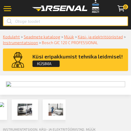
0
Koduleht
>
Seadmete kataloog
>
Müük
>
Käsi- ja elektritööriistad
>
Instrumentatsioon
>
Bosch GIC 120 C PROFESSIONAL
Küsi eripakkumist tehnika leidmisel!
KÜSIMA
Küsige konsultatsiooni
KÜSIN!
INSTRUMENTATSIOON
,
KÄSI- JA ELEKTRITÖÖRIISTAD
,
MÜÜK