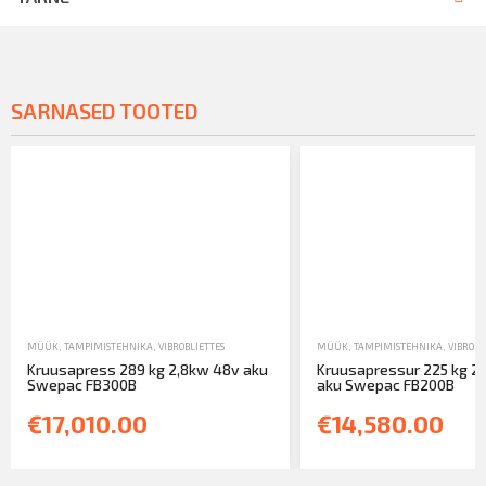
SARNASED TOOTED
MÜÜK
,
TAMPIMISTEHNIKA
,
VIBROBLIETTES
MÜÜK
,
TAMPIMISTEHNIKA
,
VIBROBL
Kruusapress 289 kg 2,8kw 48v aku
Kruusapressur 225 kg 2
Swepac FB300B
aku Swepac FB200B
€17,010.00
€14,580.00