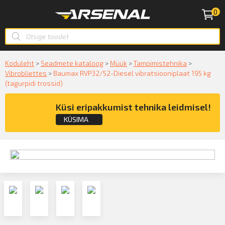
0
Koduleht
>
Seadmete kataloog
>
Müük
>
Tampimistehnika
>
Vibrobliettes
>
Baumax RVP32/52-Diesel vibratsiooniplaat 195 kg
(tagurpidi trossid)
Küsi eripakkumist tehnika leidmisel!
KÜSIMA
Küsige konsultatsiooni
KÜSIN!