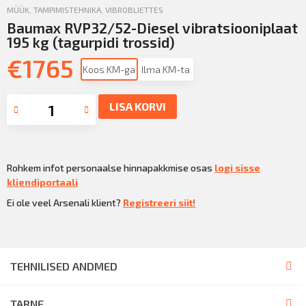
MÜÜK
,
TAMPIMISTEHNIKA
,
VIBROBLIETTES
Baumax RVP32/52-Diesel vibratsiooniplaat
195 kg (tagurpidi trossid)
€
1765
Koos KM-ga
Ilma KM-ta
LISA KORVI
Rohkem infot personaalse hinnapakkmise osas
logi sisse
kliendiportaali
Ei ole veel Arsenali klient?
Registreeri siit!
TEHNILISED ANDMED
TARNE