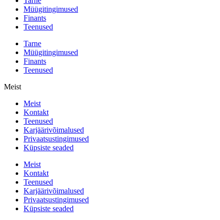
Tarne
Müügitingimused
Finants
Teenused
Tarne
Müügitingimused
Finants
Teenused
Meist
Meist
Kontakt
Teenused
Karjäärivõimalused
Privaatsustingimused
Küpsiste seaded
Meist
Kontakt
Teenused
Karjäärivõimalused
Privaatsustingimused
Küpsiste seaded