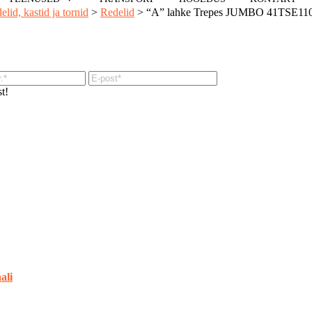
elid, kastid ja tornid
>
Redelid
>
“A” lahke Trepes JUMBO 41TSE11
t!
ali