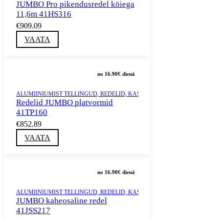
JUMBO Pro pikendusredel köiega
11,6m 41HS316
€909.09
VAATA
no 16.90€ dienā
ALUMIINIUMIST TELLINGUD, REDELID, KASTID JA TORNID
,
MÜÜK
,
RED
Redelid JUMBO platvormid
41TP160
€852.89
VAATA
no 16.90€ dienā
ALUMIINIUMIST TELLINGUD, REDELID, KASTID JA TORNID
,
MÜÜK
,
RED
JUMBO kaheosaline redel
41JSS217