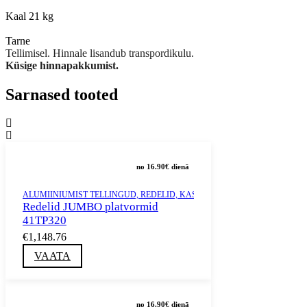
Kaal 21 kg
Tarne
Tellimisel. Hinnale lisandub transpordikulu.
Küsige hinnapakkumist.
Sarnased tooted
no 16.90€ dienā
ALUMIINIUMIST TELLINGUD, REDELID, KASTID JA TORNID
,
MÜÜK
,
RED
Redelid JUMBO platvormid
41TP320
€1,148.76
VAATA
no 16.90€ dienā