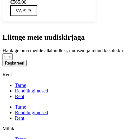
€565.00
VAATA
Liituge meie uudiskirjaga
Hankige oma meilile allahindlusi, uudiseid ja muud kasulikku
Registreeri
Rent
Tarne
Renditingimused
Rent
Tarne
Renditingimused
Rent
Müük