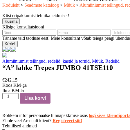
Koduleht
>
Seadmete kataloog
>
Müük
>
Alumiiniumist tellingud, red
Küsi eripakkumist tehnika leidmisel!
Küsima
Küsige konsultatsiooni
Täname teid taotluse eest! Meie konsultant võtab teiega peagi ühendus
Küsin!
Alumiiniumist tellingud, redelid, kastid ja tornid
,
Müük
,
Redelid
“A” lahke Trepes JUMBO 41TSE110
€
242.15
Koos KM-ga
Ilma KM-ta
“A”
Lisa korvi
lahke
Trepes
JUMBO
Rohkem infot personaalse hinnapakkmise osas
logi sisse kliendiporta
41TSE110
Ei ole veel Arsenali klient?
Registreeri siit!
kogus
Tehnilised andmed