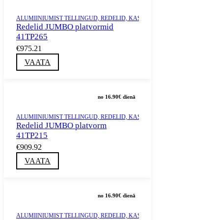
ALUMIINIUMIST TELLINGUD, REDELID, KASTID JA TORNID
,
MÜÜK
,
RED
Redelid JUMBO platvormid
41TP265
€975.21
VAATA
no 16.90€ dienā
ALUMIINIUMIST TELLINGUD, REDELID, KASTID JA TORNID
,
MÜÜK
,
RED
Redelid JUMBO platvorm
41TP215
€909.92
VAATA
no 16.90€ dienā
ALUMIINIUMIST TELLINGUD, REDELID, KASTID JA TORNID
,
MÜÜK
,
RED