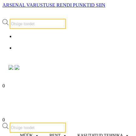
ARSENAL VARUSTUSE RENDI PUNKTID SIIN
Products
search
info@arsenalrent.ee
5588966
0
0
Products
search
MÜÜK
RENT
KASUTATUD TEHNIKA